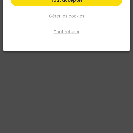
Tout accepter
Gérer les cookies
Tout refuser
NOYON ET THIEBAULT
Brise jet Femelle - 22x100 + aérateur anticalcaire -
Chromé
Réf. 3342975513541
Fiche produit
Prix
TTC
Qté