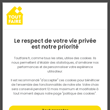
0
0
TROUVEZ VOTRE MAGASIN TOUT FAIRE
Choisir mon magasin
Saisissez votre région pour les informations de stock et de
livraison. Votre emplacement ne sera pas partagé.
Le respect de votre vie privée
Retrouvez les délais et options de
est notre priorité
Accueil
PRODUITS
Salle de bain, cuisine, plomberie et chauffage
livraison ainsi que les disponibiltiés en
magasin
P. ex. Ile de france
Toutfaire.fr, comme tous les sites, utilise des cookies. Ils
nous permettent d’établir des statistiques, d’améliorer nos
performances et de personnaliser votre expérience
Rechercher
utilisateur.
Il est recommandé "d'accepter" ces cookies pour bénéficier
Nous utilisons des cookies pour fournir ce service. En
de l’ensemble des fonctionnalités de notre site. Votre choix
savoir plus sur la façon dont nous utilisons les cookies
sera conservé pendant 12 mois maximum et modifiable à
dans notre politique.
tout moment depuis notre page "politique des cookies".