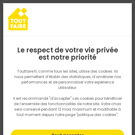
0
0
TROUVEZ VOTRE MAGASIN TOUT FAIRE
Choisir mon magasin
Saisissez votre région pour les informations de stock et de
livraison. Votre emplacement ne sera pas partagé.
Le respect de votre vie privée
Retrouvez les délais et options de
est notre priorité
Accueil
PRODUITS
Quincaillerie, électricité
Quincaillerie bâtime
livraison ainsi que les disponibiltiés en
magasin
P. ex. Ile de france
Toutfaire.fr, comme tous les sites, utilise des cookies. Ils
nous permettent d’établir des statistiques, d’améliorer nos
performances et de personnaliser votre expérience
Rechercher
utilisateur.
Il est recommandé "d'accepter" ces cookies pour bénéficier
Nous utilisons des cookies pour fournir ce service. En
de l’ensemble des fonctionnalités de notre site. Votre choix
savoir plus sur la façon dont nous utilisons les cookies
sera conservé pendant 12 mois maximum et modifiable à
dans notre politique.
tout moment depuis notre page "politique des cookies".