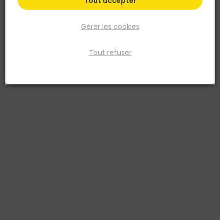
Tout accepter
Gérer les cookies
Tout refuser
GAH ALBERTS
Corniere Egale PVC Adhesive Type INOx 20 x 20 x
1.5 par 2.6
Réf. 4004338432966
CORNIERE EGALE PVC ADHESIVE TYPE INOX 20X20X1,5/2,6M
Voir plus
Fiche produit
Prix
TTC