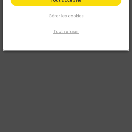
Tout accepter
Gérer les cookies
Tout refuser
GAH ALBERTS
CORNIERE INEGALE ALU ANODISE ARGENT 40 X 10 X 2
PAR 1 ML
Réf. 4004338473792
CORNIERE INEGALE ALU ARGENT 40X10X2/1,00 ANODISE
Voir plus
Fiche produit
Prix
TTC