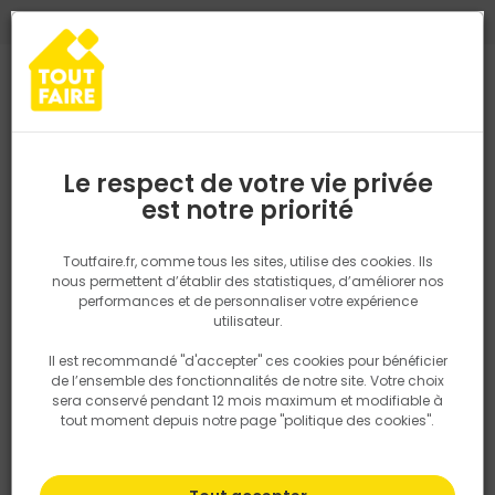
0
0
TROUVEZ VOTRE MAGASIN TOUT FAIRE
Choisir mon magasin
Saisissez votre région pour les informations de stock et de
livraison. Votre emplacement ne sera pas partagé.
Le respect de votre vie privée
Retrouvez les délais et options de
est notre priorité
Accueil
PRODUITS
Quincaillerie, électricité
Quincaillerie bâtime
livraison ainsi que les disponibiltiés en
magasin
P. ex. Ile de france
Toutfaire.fr, comme tous les sites, utilise des cookies. Ils
nous permettent d’établir des statistiques, d’améliorer nos
performances et de personnaliser votre expérience
Rechercher
utilisateur.
Il est recommandé "d'accepter" ces cookies pour bénéficier
Nous utilisons des cookies pour fournir ce service. En
de l’ensemble des fonctionnalités de notre site. Votre choix
savoir plus sur la façon dont nous utilisons les cookies
sera conservé pendant 12 mois maximum et modifiable à
dans notre politique.
tout moment depuis notre page "politique des cookies".