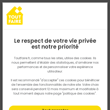
0
0
TROUVEZ VOTRE MAGASIN TOUT FAIRE
Choisir mon magasin
Saisissez votre région pour les informations de stock et de
livraison. Votre emplacement ne sera pas partagé.
Le respect de votre vie privée
Retrouvez les délais et options de
est notre priorité
Accueil
PRODUITS
Isolation, Cloison
Cloison
Dalle Particu
livraison ainsi que les disponibiltiés en
magasin
P. ex. Ile de france
Toutfaire.fr, comme tous les sites, utilise des cookies. Ils
nous permettent d’établir des statistiques, d’améliorer nos
performances et de personnaliser votre expérience
Rechercher
utilisateur.
Il est recommandé "d'accepter" ces cookies pour bénéficier
Nous utilisons des cookies pour fournir ce service. En
de l’ensemble des fonctionnalités de notre site. Votre choix
savoir plus sur la façon dont nous utilisons les cookies
sera conservé pendant 12 mois maximum et modifiable à
dans notre politique.
tout moment depuis notre page "politique des cookies".