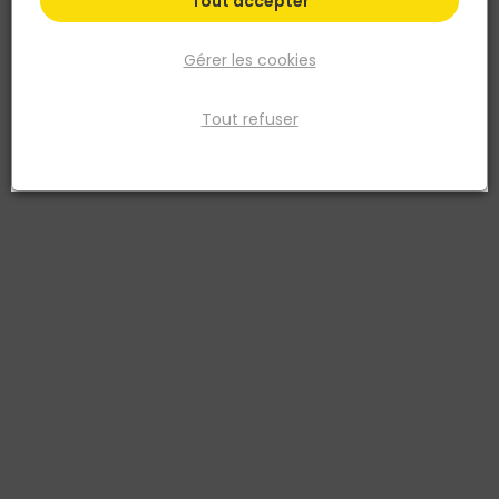
Tout accepter
Gérer les cookies
Tout refuser
KRONOFRANCE
Dalle Particules P5 - 2050x925mm ép.22mm
Réf. 3464186092544
PANNEAUX STRUCTURÉS PARTICULES
Voir plus
Fiche produit
Documentation 1
Documentation 2