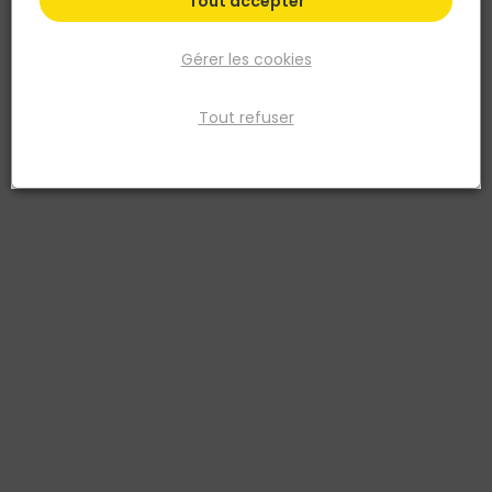
Tout accepter
Gérer les cookies
Tout refuser
DEBFLEX
Duo va et vient CYKLONE IP55 Prise 2P + T verticale
Réf. 3142187304292
CYKLONE IP55 DUO V&V + PRISE 2P+T VERT.
Fiche produit
Prix
TTC