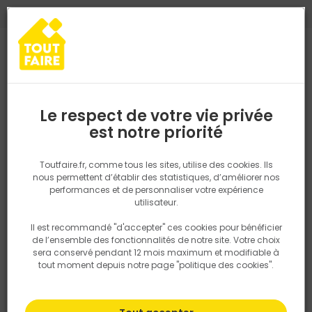
0
0
TROUVEZ VOTRE MAGASIN TOUT FAIRE
Choisir mon magasin
Saisissez votre région pour les informations de stock et de
livraison. Votre emplacement ne sera pas partagé.
Le respect de votre vie privée
Retrouvez les délais et options de
est notre priorité
Accueil
PRODUITS
Quincaillerie, électricité
Electricité
Eclair
livraison ainsi que les disponibiltiés en
magasin
P. ex. Ile de france
Toutfaire.fr, comme tous les sites, utilise des cookies. Ils
nous permettent d’établir des statistiques, d’améliorer nos
performances et de personnaliser votre expérience
Rechercher
utilisateur.
Il est recommandé "d'accepter" ces cookies pour bénéficier
Nous utilisons des cookies pour fournir ce service. En
de l’ensemble des fonctionnalités de notre site. Votre choix
savoir plus sur la façon dont nous utilisons les cookies
sera conservé pendant 12 mois maximum et modifiable à
dans notre politique.
tout moment depuis notre page "politique des cookies".