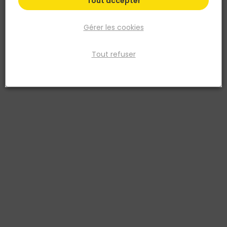
Tout accepter
Gérer les cookies
Tout refuser
DEBFLEX
Boîte de dérivation étanche IP55 - 85 x 85MM
P.50MM - Gris
Réf. 3142187188069
La boîte de dérivation IP55 85 x 85 P50 est un accessoire essentiel
pour la protection des connexions électriques. Conçue pour
résister aux intempéries et à la poussière, elle offre une étanchéité
optimale grâce à son indice de protection IP55. Sa taille de 85 x 85