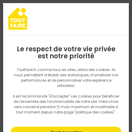
0
0
TROUVEZ VOTRE MAGASIN TOUT FAIRE
Choisir mon magasin
Saisissez votre région pour les informations de stock et de
livraison. Votre emplacement ne sera pas partagé.
Le respect de votre vie privée
Retrouvez les délais et options de
est notre priorité
Accueil
PRODUITS
Quincaillerie, électricité
Electricité
Appare
livraison ainsi que les disponibiltiés en
magasin
P. ex. Ile de france
Toutfaire.fr, comme tous les sites, utilise des cookies. Ils
nous permettent d’établir des statistiques, d’améliorer nos
performances et de personnaliser votre expérience
Rechercher
utilisateur.
Il est recommandé "d'accepter" ces cookies pour bénéficier
Nous utilisons des cookies pour fournir ce service. En
de l’ensemble des fonctionnalités de notre site. Votre choix
savoir plus sur la façon dont nous utilisons les cookies
sera conservé pendant 12 mois maximum et modifiable à
dans notre politique.
tout moment depuis notre page "politique des cookies".