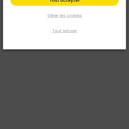
Tout accepter
Gérer les cookies
Tout refuser
NORAIL
Ecrou héxagonal Acier zingué Ø14 Blister de 25
Réf. 3154550129234
ÉCROU HEXAGONAL ACIER ZINGUÉ
Voir plus
Fiche produit
Prix
TTC