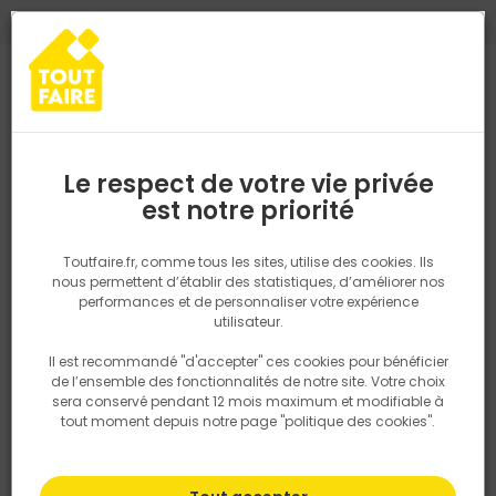
0
0
TROUVEZ VOTRE MAGASIN TOUT FAIRE
Choisir mon magasin
Saisissez votre région pour les informations de stock et de
livraison. Votre emplacement ne sera pas partagé.
Le respect de votre vie privée
Retrouvez les délais et options de
est notre priorité
Accueil
PRODUITS
Quincaillerie, électricité
Fixation & Assembl
livraison ainsi que les disponibiltiés en
magasin
P. ex. Ile de france
Toutfaire.fr, comme tous les sites, utilise des cookies. Ils
nous permettent d’établir des statistiques, d’améliorer nos
performances et de personnaliser votre expérience
Rechercher
utilisateur.
Il est recommandé "d'accepter" ces cookies pour bénéficier
Nous utilisons des cookies pour fournir ce service. En
de l’ensemble des fonctionnalités de notre site. Votre choix
savoir plus sur la façon dont nous utilisons les cookies
sera conservé pendant 12 mois maximum et modifiable à
dans notre politique.
tout moment depuis notre page "politique des cookies".