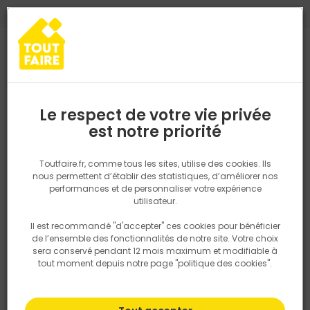
0
0
TROUVEZ VOTRE MAGASIN TOUT FAIRE
Choisir mon magasin
Saisissez votre région pour les informations de stock et de
livraison. Votre emplacement ne sera pas partagé.
Le respect de votre vie privée
Retrouvez les délais et options de
est notre priorité
Accueil
PRODUITS
Quincaillerie, électricité
Fixation & Assembl
livraison ainsi que les disponibiltiés en
magasin
P. ex. Ile de france
Toutfaire.fr, comme tous les sites, utilise des cookies. Ils
nous permettent d’établir des statistiques, d’améliorer nos
performances et de personnaliser votre expérience
Rechercher
utilisateur.
Il est recommandé "d'accepter" ces cookies pour bénéficier
Nous utilisons des cookies pour fournir ce service. En
de l’ensemble des fonctionnalités de notre site. Votre choix
savoir plus sur la façon dont nous utilisons les cookies
sera conservé pendant 12 mois maximum et modifiable à
dans notre politique.
tout moment depuis notre page "politique des cookies".