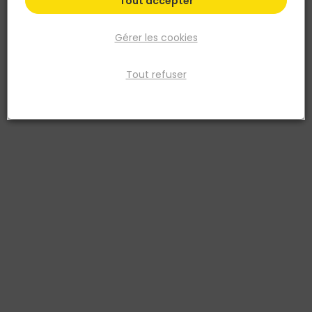
Tout accepter
Gérer les cookies
Tout refuser
NORAIL
Boulon Tête héxagonale Acier zingué 10x100 Blister
de 9
Réf. 3154550931042
Classe 6.8
Voir plus