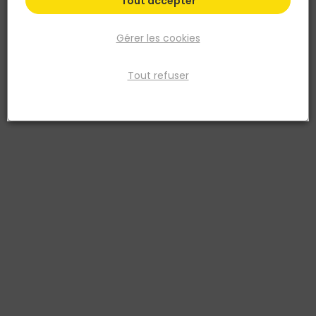
Tout accepter
Gérer les cookies
Tout refuser
SIMPSON STRONG TIE
EQUERRE FIXATION RENFORCEE 100 X 55 X 30 X 2.5
Réf. 3523140225555
L’équerre de fixation EFIXR est destinée à tous les assemblages
d‘agencement et de pose de menuiseries intérieures et extérieures.
Le raidisseur de l‘EFIXR augmente la rigidité en particulier pour les
grands modèles.