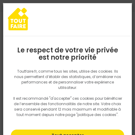
0
0
TROUVEZ VOTRE MAGASIN TOUT FAIRE
Choisir mon magasin
Saisissez votre région pour les informations de stock et de
livraison. Votre emplacement ne sera pas partagé.
Le respect de votre vie privée
Retrouvez les délais et options de
est notre priorité
Accueil
PRODUITS
Quincaillerie, électricité
Quincaillerie ameu
livraison ainsi que les disponibiltiés en
magasin
P. ex. Ile de france
Toutfaire.fr, comme tous les sites, utilise des cookies. Ils
nous permettent d’établir des statistiques, d’améliorer nos
performances et de personnaliser votre expérience
Rechercher
utilisateur.
Il est recommandé "d'accepter" ces cookies pour bénéficier
Nous utilisons des cookies pour fournir ce service. En
de l’ensemble des fonctionnalités de notre site. Votre choix
savoir plus sur la façon dont nous utilisons les cookies
sera conservé pendant 12 mois maximum et modifiable à
dans notre politique.
tout moment depuis notre page "politique des cookies".