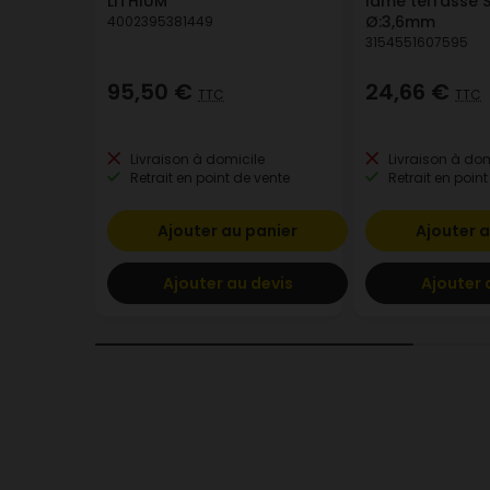
LITHIUM
lame terrasse
Ø:3,6mm
4002395381449
3154551607595
95,50 €
24,66 €
TTC
TTC
Livraison à domicile
Livraison à dom
Retrait en point de vente
Retrait en point
Ajouter au panier
Ajouter a
Ajouter au devis
Ajouter 