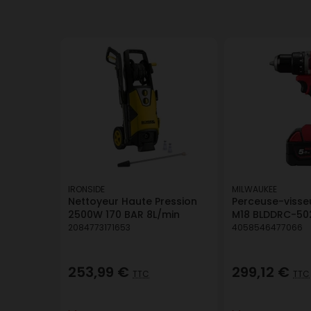
IRONSIDE
MILWAUKEE
Nettoyeur Haute Pression
Perceuse-visse
2500W 170 BAR 8L/min
M18 BLDDRC-50
2084773171653
4058546477066
253,99 €
299,12 €
TTC
TTC