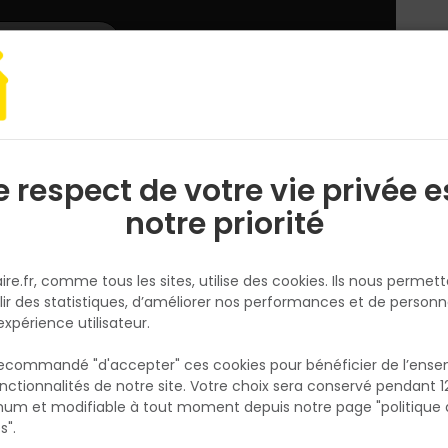
L'enseigne
Nous rejoindre
Services
DEMANDER
CATALOGUES
UN
DEVIS/PRIX
e électroportatif
Consommable et accessoires
FORET SDS PLUS MX4 
e respect de votre vie privée e
S
l
notre priorité
MILWAUKEE
FORET SDS PLUS MX4 4 TAILLAN
ire.fr, comme tous les sites, utilise des cookies. Ils nous permet
8X110MM
lir des statistiques, d’améliorer nos performances et de personn
Réf. 4002395366781
expérience utilisateur.
foret sds+ mx4 4 taillants 8x110mm (x1)
 recommandé "d'accepter" ces cookies pour bénéficier de l’ens
nctionnalités de notre site. Votre choix sera conservé pendant 1
N
Voir plus
p
um et modifiable à tout moment depuis notre page "politique 
p
s".
Fiche produit