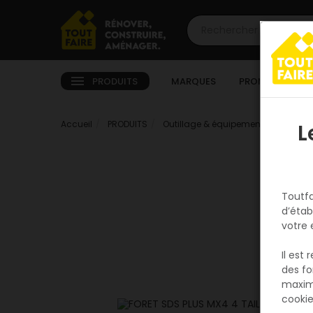
PRODUITS
MARQUES
PROMOTIONS
Accueil
PRODUITS
Outillage & équipement
Outillag
L
Toutfa
d’étab
votre 
Il est
des fo
maxim
cookie