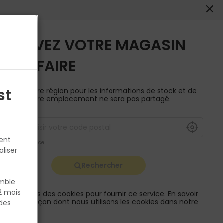
0
0
Conseils
Actualités
Compte
Devis
Panier
TROUVEZ VOTRE MAGASIN
Choisir mon magasin
TOUT FAIRE
4 TAILLANTS 8X110MM
st
aisissez votre région pour les informations de stock et de
Retrouvez les délais et
ivraison. Votre emplacement ne sera pas partagé.
options de livraison ainsi
que les disponibiltiés en
Afficher les prix en
TTC
magasin
TS
tent
P. ex. Ile de france
aliser
Qté
10,79 €
Rechercher
1
TTC
emble
2 mois
ous utilisons des cookies pour fournir ce service. En savoir
lus sur la façon dont nous utilisons les cookies dans notre
des
olitique.
Retrait en magasin