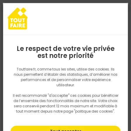
0
0
TROUVEZ VOTRE MAGASIN TOUT FAIRE
Choisir mon magasin
Saisissez votre région pour les informations de stock et de
livraison. Votre emplacement ne sera pas partagé.
Le respect de votre vie privée
Retrouvez les délais et options de
est notre priorité
Accueil
PRODUITS
Aménagement extérieur
Lame de terrasse e
livraison ainsi que les disponibiltiés en
magasin
P. ex. Ile de france
Toutfaire.fr, comme tous les sites, utilise des cookies. Ils
nous permettent d’établir des statistiques, d’améliorer nos
performances et de personnaliser votre expérience
Rechercher
utilisateur.
Il est recommandé "d'accepter" ces cookies pour bénéficier
Nous utilisons des cookies pour fournir ce service. En
de l’ensemble des fonctionnalités de notre site. Votre choix
savoir plus sur la façon dont nous utilisons les cookies
sera conservé pendant 12 mois maximum et modifiable à
dans notre politique.
tout moment depuis notre page "politique des cookies".