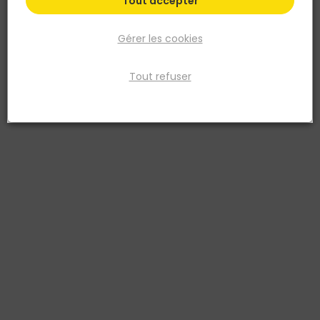
Tout accepter
Gérer les cookies
Tout refuser
DEBARGE
Lame de terrasse en Pin rouge du Nord choix AB -
27x145mm L.2,40m -
Réf. 3760193232240
La lame de terrasse en Pin rouge du Nord choix AB en 27x145mm
longueur 2,40m est la solution idéale pour les petites terrasses ou
les finitions d’aménagement. Traitée en classe 4 par autoclave,
elle assure une résistance durable aux agents biologiques et aux