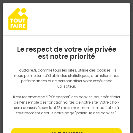
0
0
TROUVEZ VOTRE MAGASIN TOUT FAIRE
Choisir mon magasin
Saisissez votre région pour les informations de stock et de
livraison. Votre emplacement ne sera pas partagé.
Le respect de votre vie privée
Retrouvez les délais et options de
est notre priorité
Accueil
PRODUITS
Outillage & équipement
Outillage électropor
livraison ainsi que les disponibiltiés en
magasin
P. ex. Ile de france
Toutfaire.fr, comme tous les sites, utilise des cookies. Ils
nous permettent d’établir des statistiques, d’améliorer nos
performances et de personnaliser votre expérience
Rechercher
utilisateur.
Il est recommandé "d'accepter" ces cookies pour bénéficier
Nous utilisons des cookies pour fournir ce service. En
de l’ensemble des fonctionnalités de notre site. Votre choix
savoir plus sur la façon dont nous utilisons les cookies
sera conservé pendant 12 mois maximum et modifiable à
dans notre politique.
tout moment depuis notre page "politique des cookies".