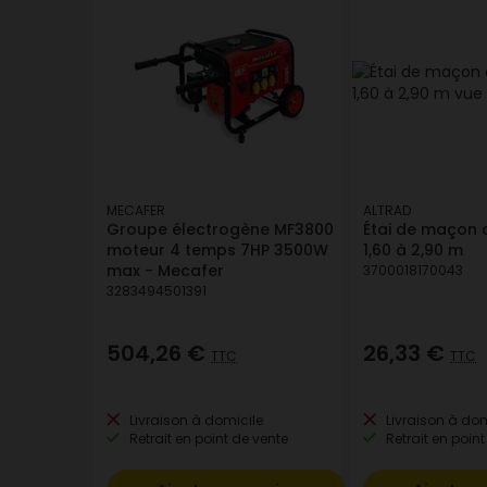
MECAFER
ALTRAD
Groupe électrogène MF3800
Étai de maçon a
moteur 4 temps 7HP 3500W
1,60 à 2,90 m
max - Mecafer
3700018170043
3283494501391
504,26 €
26,33 €
TTC
TTC
Livraison à domicile
Livraison à dom
Retrait en point de vente
Retrait en point