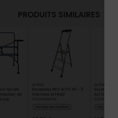
PRODUITS SIMILAIRES
ALTRAD
ALTRAD
ut terrain
Escabeau PRO ALTO 40 - 3
Escabeau a
 Hauteur de
marches ALTRAD
ALTO 40 pro
 Artub
3700018198795
3700018198771
Voir plus de modèles
Voir plus de