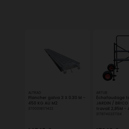
ALTRAD
ARTUB
Plancher galva 3 X 0.30 M -
Échafaudage to
450 KG AU M2
JARDIN / BRICO
travail 2,85M -
3700018171422
3178740237134