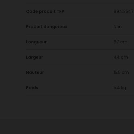
Code produit TFP
99413547
Produit dangereux
Non
Longueur
87 cm
Largeur
44 cm
Hauteur
15.5 cm
Poids
5.4 kg