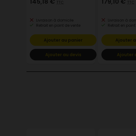
145,18 €
179,10 €
TTC
TTC
Livraison à domicile
Livraison à dom
Retrait en point de vente
Retrait en point
Ajouter au panier
Ajouter a
Ajouter au devis
Ajouter 