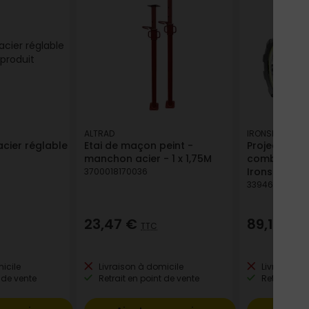
ALTRAD
IRONSIDE
cier réglable
Etai de maçon peint -
Projecteur 
manchon acier - 1 x 1,75M
combustible
Ironside
3700018170036
339466201873
23,47 €
89,16 €
TTC
T
icile
Livraison à domicile
Livraison à
 de vente
Retrait en point de vente
Retrait en p