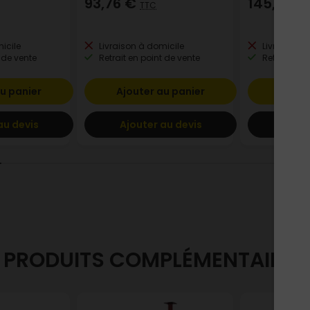
93,76 €
145,79 
TTC
icile
Livraison à domicile
Livraison à
 de vente
Retrait en point de vente
Retrait en p
u panier
Ajouter au panier
Ajout
au devis
Ajouter au devis
Ajout
PRODUITS COMPLÉMENTAIRES