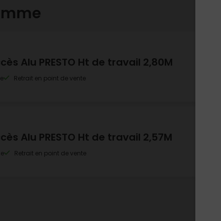
gamme
ès Alu PRESTO Ht de travail 2,80M
le
Retrait en point de vente
ès Alu PRESTO Ht de travail 2,57M
le
Retrait en point de vente