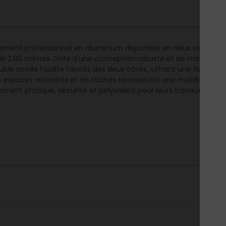
ent professionnel en aluminium disponible en deux versions : 
 2,80 mètres. Doté d'une conception robuste et de marches antid
le accès facilite l'accès des deux côtés, offrant une flexibilité 
s espaces restreints et les tâches nécessitant une mobilité a
ement pratique, sécurisé et polyvalent pour leurs travaux profe