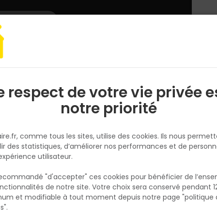
L'enseigne
Nous rejoindre
Services
DEMANDER
CATALOGUES
UN
DEVIS/PRIX
 chantier et atelier
Échaffaudage alu, plancher
Marchepied Double a
e respect de votre vie privée e
S
l
notre priorité
ALTRAD
Marchepied Double accès Alu
ire.fr, comme tous les sites, utilise des cookies. Ils nous permet
PRESTO Ht de travail 2,80M
lir des statistiques, d’améliorer nos performances et de personn
Réf. 3700018198993
expérience utilisateur.
Le marchepied DOUBLE ACCES PRESTO 4 ma
 recommandé "d'accepter" ces cookies pour bénéficier de l’ens
est un outil professionnel en aluminium off
nctionnalités de notre site. Votre choix sera conservé pendant 1
N
une hauteur de travail de 2,80 mètres. Sa
p
um et modifiable à tout moment depuis notre page "politique 
p
conception robuste et ses marches
s".
antidérapantes assurent une utilisation sûre