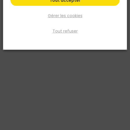
Tout accepter
Gérer les cookies
Tout refuser
MILWAUKEE
Pack duo Vissage Fuel 18V M18 FPP2A2-502X
MILWAUKEE
Réf. 4058546222130
Ce pack Milwaukee M18 Fuel réunit une perceuse à percussion
M18FPD2 (135 Nm) et une visseuse à chocs M18FID2 (226 Nm). Le
moteur POWERSTATE sans charbon et l'électronique REDLINK Plus
protègent les outils des surcharges et prolongent l'autonomie. Livré
avec 2 batteries 5,0 Ah, un chargeur M12-18 FC et un coffret HD Box.
Voir plus