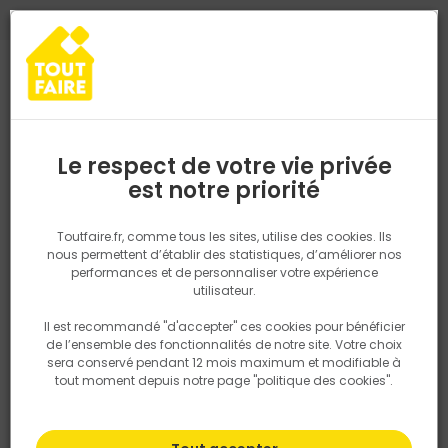
0
0
TROUVEZ VOTRE MAGASIN TOUT FAIRE
Choisir mon magasin
Saisissez votre région pour les informations de stock et de
livraison. Votre emplacement ne sera pas partagé.
Le respect de votre vie privée
Retrouvez les délais et options de
est notre priorité
Accueil
PRODUITS
Outillage & équipement
Outillage électropor
livraison ainsi que les disponibiltiés en
magasin
P. ex. Ile de france
Toutfaire.fr, comme tous les sites, utilise des cookies. Ils
nous permettent d’établir des statistiques, d’améliorer nos
performances et de personnaliser votre expérience
Rechercher
utilisateur.
Il est recommandé "d'accepter" ces cookies pour bénéficier
Nous utilisons des cookies pour fournir ce service. En
de l’ensemble des fonctionnalités de notre site. Votre choix
savoir plus sur la façon dont nous utilisons les cookies
sera conservé pendant 12 mois maximum et modifiable à
dans notre politique.
tout moment depuis notre page "politique des cookies".