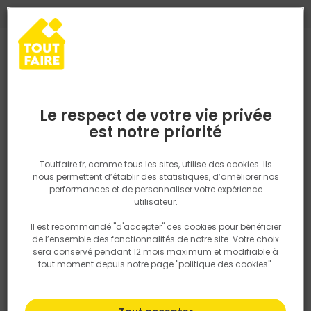
0
0
TROUVEZ VOTRE MAGASIN TOUT FAIRE
Choisir mon magasin
Saisissez votre région pour les informations de stock et de
livraison. Votre emplacement ne sera pas partagé.
Le respect de votre vie privée
Retrouvez les délais et options de
est notre priorité
Accueil
PRODUITS
Isolation, Cloison
Cloison
Plaque de plâ
livraison ainsi que les disponibiltiés en
magasin
P. ex. Ile de france
Toutfaire.fr, comme tous les sites, utilise des cookies. Ils
nous permettent d’établir des statistiques, d’améliorer nos
performances et de personnaliser votre expérience
Rechercher
utilisateur.
Il est recommandé "d'accepter" ces cookies pour bénéficier
Nous utilisons des cookies pour fournir ce service. En
de l’ensemble des fonctionnalités de notre site. Votre choix
savoir plus sur la façon dont nous utilisons les cookies
sera conservé pendant 12 mois maximum et modifiable à
dans notre politique.
tout moment depuis notre page "politique des cookies".