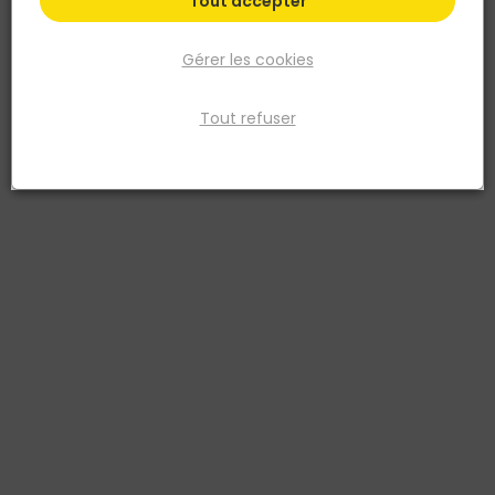
Tout accepter
Gérer les cookies
Tout refuser
GAH ALBERTS
PROFILE PLAT ALU ANODISE ARGENT 30 X 2 PAR 1 ML
Réf. 4004338473044
PROFILE PLAT ALU ARGENT 30X2/1,00 ANODISE
Voir plus
Fiche produit
Prix
TTC