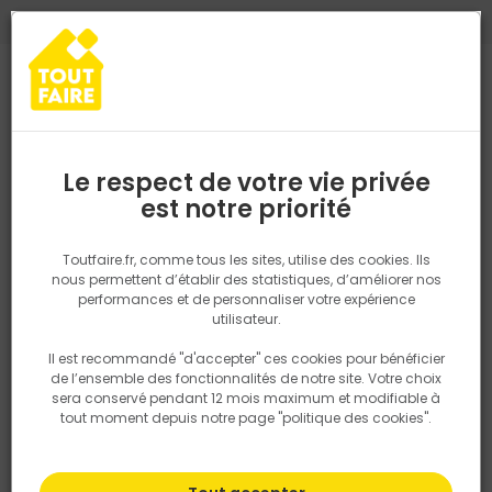
0
0
TROUVEZ VOTRE MAGASIN TOUT FAIRE
Choisir mon magasin
Saisissez votre région pour les informations de stock et de
livraison. Votre emplacement ne sera pas partagé.
Le respect de votre vie privée
Retrouvez les délais et options de
est notre priorité
Accueil
PRODUITS
Quincaillerie, électricité
Quincaillerie bâtime
livraison ainsi que les disponibiltiés en
magasin
P. ex. Ile de france
Toutfaire.fr, comme tous les sites, utilise des cookies. Ils
nous permettent d’établir des statistiques, d’améliorer nos
performances et de personnaliser votre expérience
Rechercher
utilisateur.
Il est recommandé "d'accepter" ces cookies pour bénéficier
Nous utilisons des cookies pour fournir ce service. En
de l’ensemble des fonctionnalités de notre site. Votre choix
savoir plus sur la façon dont nous utilisons les cookies
sera conservé pendant 12 mois maximum et modifiable à
dans notre politique.
tout moment depuis notre page "politique des cookies".