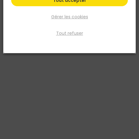
Tout accepter
Gérer les cookies
Tout refuser
ABUS
Serrure Encastrer Pene Dor. Axe 40MM Blc
Réf. 3660847021629
Fiche produit
Fiche Technique