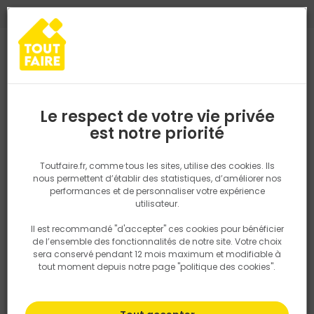
0
0
TROUVEZ VOTRE MAGASIN TOUT FAIRE
Choisir mon magasin
Saisissez votre région pour les informations de stock et de
livraison. Votre emplacement ne sera pas partagé.
Le respect de votre vie privée
Retrouvez les délais et options de
est notre priorité
Accueil
PRODUITS
Quincaillerie, électricité
Quincaillerie bâtime
livraison ainsi que les disponibiltiés en
magasin
P. ex. Ile de france
Toutfaire.fr, comme tous les sites, utilise des cookies. Ils
nous permettent d’établir des statistiques, d’améliorer nos
performances et de personnaliser votre expérience
Rechercher
utilisateur.
Il est recommandé "d'accepter" ces cookies pour bénéficier
Nous utilisons des cookies pour fournir ce service. En
de l’ensemble des fonctionnalités de notre site. Votre choix
savoir plus sur la façon dont nous utilisons les cookies
sera conservé pendant 12 mois maximum et modifiable à
dans notre politique.
tout moment depuis notre page "politique des cookies".