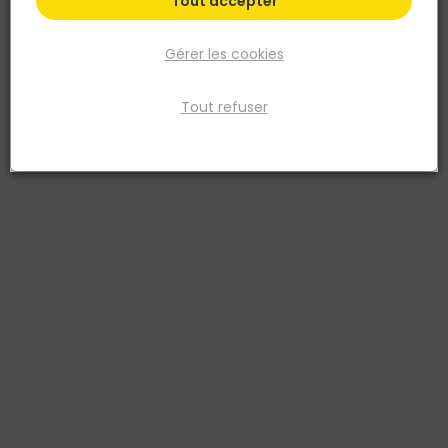
Tout accepter
Gérer les cookies
Tout refuser
STANLEY
Agrafes type A 6mm - Boîte de 1000 pièces
Réf. 3253561053887
Agrafes Type A. Boîte de 1 000
Voir plus
Fiche produit
Prix
TTC