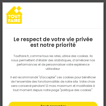
0
0
TROUVEZ VOTRE MAGASIN TOUT FAIRE
Choisir mon magasin
Saisissez votre région pour les informations de stock et de
livraison. Votre emplacement ne sera pas partagé.
Le respect de votre vie privée
Retrouvez les délais et options de
est notre priorité
Accueil
PRODUITS
Outillage & équipement
Outillage à main
livraison ainsi que les disponibiltiés en
magasin
P. ex. Ile de france
Toutfaire.fr, comme tous les sites, utilise des cookies. Ils
nous permettent d’établir des statistiques, d’améliorer nos
performances et de personnaliser votre expérience
Rechercher
utilisateur.
Il est recommandé "d'accepter" ces cookies pour bénéficier
Nous utilisons des cookies pour fournir ce service. En
de l’ensemble des fonctionnalités de notre site. Votre choix
savoir plus sur la façon dont nous utilisons les cookies
sera conservé pendant 12 mois maximum et modifiable à
dans notre politique.
tout moment depuis notre page "politique des cookies".