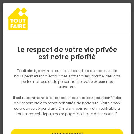
0
0
TROUVEZ VOTRE MAGASIN TOUT FAIRE
Choisir mon magasin
Saisissez votre région pour les informations de stock et de
livraison. Votre emplacement ne sera pas partagé.
Le respect de votre vie privée
Retrouvez les délais et options de
est notre priorité
Accueil
PRODUITS
Outillage & équipement
Bâche de protection
livraison ainsi que les disponibiltiés en
magasin
P. ex. Ile de france
Toutfaire.fr, comme tous les sites, utilise des cookies. Ils
nous permettent d’établir des statistiques, d’améliorer nos
performances et de personnaliser votre expérience
Rechercher
utilisateur.
Il est recommandé "d'accepter" ces cookies pour bénéficier
Nous utilisons des cookies pour fournir ce service. En
de l’ensemble des fonctionnalités de notre site. Votre choix
savoir plus sur la façon dont nous utilisons les cookies
sera conservé pendant 12 mois maximum et modifiable à
dans notre politique.
tout moment depuis notre page "politique des cookies".