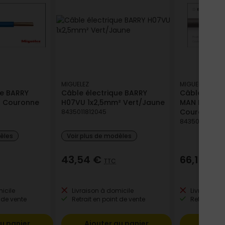
MIGUELEZ
MIGUELEZ
ue BARRY
Câble électrique BARRY
Câble élect
² Couronne
H07VU 1x2,5mm² Vert/Jaune
MAN H05VVF
Couronne
8435011812045
843501186769
dèles
Voir plus de modèles
43,54 €
66,19 €
TTC
T
icile
Livraison à domicile
Livraison à
 de vente
Retrait en point de vente
Retrait en p
u panier
Ajouter au panier
Ajout