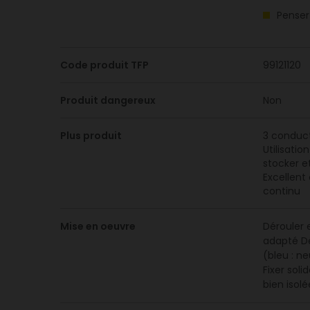
Penser
Code produit TFP
99121120
Produit dangereux
Non
Plus produit
3 conduct
Utilisati
stocker e
Excellent
continu
Mise en oeuvre
Dérouler 
adapté Dé
(bleu : n
Fixer sol
bien isol