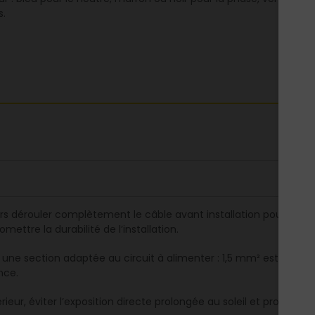
s.
rs dérouler complètement le câble avant installation pour éviter 
ettre la durabilité de l’installation.
r une section adaptée au circuit à alimenter : 1,5 mm² est suffisa
nce.
rieur, éviter l’exposition directe prolongée au soleil et protége