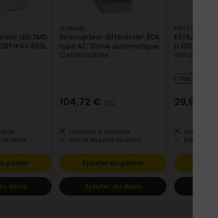
LEGRAND
FIRST PLAST
blanc LED SMD
Interrupteur différentiel 40A
EXTRACTEUR
38° IP40 650L
type AC 30mA automatique
D.100 ARDOI
3245060928964
8011031906478
Voir plus de
104,72 €
29,92 €
TTC
T
icile
Livraison à domicile
Livraison à
 de vente
Retrait en point de vente
Retrait en p
u panier
Ajouter au panier
Ajout
au devis
Ajouter au devis
Ajout