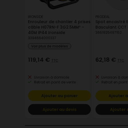
IRONSIDE
PRODEAL
Enrouleur de chantier 4 prises
Spot encastré 
câble H07RN-F 3G2.5MM² –
Basculant CCT 
40M IP44 Ironside
3661925497152
3394664000337
Voir plus de modèles
119,14 €
62,18 €
TTC
TTC
Livraison à domicile
Livraison à dom
Retrait en point de vente
Retrait en point
Ajouter au panier
Ajouter a
Ajouter au devis
Ajouter 