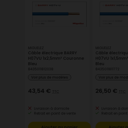
MIGUELEZ
MIGUELEZ
Câble électrique BARRY
Câble électriq
H07VU 1x2,5mm² Couronne
H07VU 1x1,5mm
Bleu
Bleu
8435011812038
8435011811772
Voir plus de modèles
Voir plus de mo
43,54 €
26,50 €
TTC
TTC
Livraison à domicile
Livraison à dom
Retrait en point de vente
Retrait en point
Ajouter au panier
Ajouter a