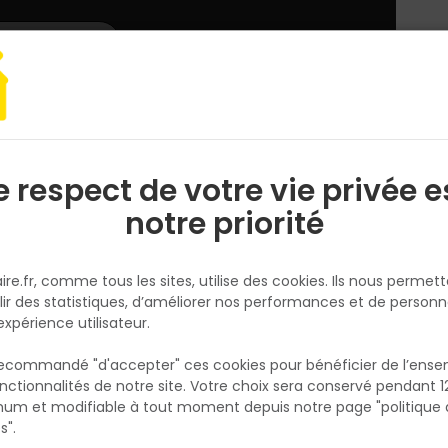
L'enseigne
Nous rejoindre
Services
DEMANDER
CATALOGUES
UN
DEVIS/PRIX
é
Cablage
Câble électrique MIGUELEZ BARRYNAX U-1000 R2V 3G1,5 
e respect de votre vie privée e
S
l
notre priorité
MIGUELEZ
Câble électrique MIGUELEZ
ire.fr, comme tous les sites, utilise des cookies. Ils nous permet
BARRYNAX U-1000 R2V 3G1,5 
lir des statistiques, d’améliorer nos performances et de personn
couronne 50 m
expérience utilisateur.
Réf. 8435011815855
 recommandé "d'accepter" ces cookies pour bénéficier de l’ens
Câble électrique rigide BARRYNAX U-1000 R2
nctionnalités de notre site. Votre choix sera conservé pendant 1
N
MIGUELEZ, 3 conducteurs de 1,5 mm² dont 1 t
p
um et modifiable à tout moment depuis notre page "politique 
p
conditionné en couronne de 50 m. Gaine P
s".