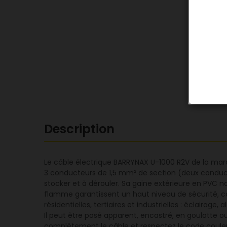
Description
Le câble électrique BARRYNAX U-1000 R2V de la marq
3 conducteurs de 1,5 mm² de section (deux conducte
stocker et à dérouler. Sa gaine extérieure en PVC 
flamme garantissent un haut niveau de sécurité, c
résidentielles, tertiaires et industrielles : éclair
Il peut être posé apparent, encastré, en goulotte o
complètement le câble et respectez le code couleur :