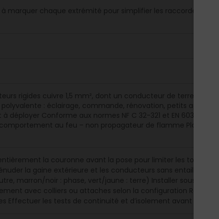
 à marquer chaque extrémité pour simplifier les raccordements s
eurs rigides cuivre 1,5 mm², dont un conducteur de terre Gaine 
on polyvalente : éclairage, commande, rénovation, petits apparei
t à déployer Conforme aux normes NF C 32-321 et EN 60332-1 Po
 comportement au feu – non propagateur de flamme Plage d'util
entièrement la couronne avant la pose pour limiter les torsions 
nuder la gaine extérieure et les conducteurs sans entailler le c
eutre, marron/noir : phase, vert/jaune : terre) Installer sous tub
idement avec colliers ou attaches selon la configuration Réalis
ées Effectuer les tests de continuité et d’isolement avant mise s