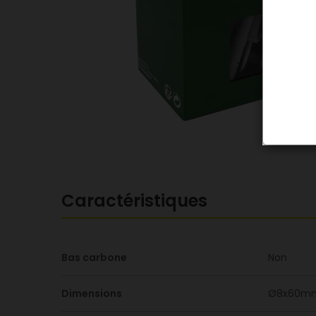
Caractéristiques
Bas carbone
Non
Dimensions
Ø8x60m