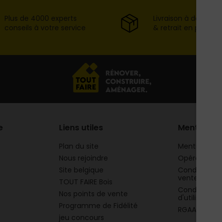
Plus de 4000 experts
Livraison à domicil
conseils à votre service
& retrait en point d
e
Liens utiles
Mentions
Plan du site
Mentions lég
Nous rejoindre
Opération 
Site belgique
Conditions g
vente
TOUT FAIRE Bois
Conditions g
Nos points de vente
d'utilisation
Programme de Fidélité
RGAA
jeu concours