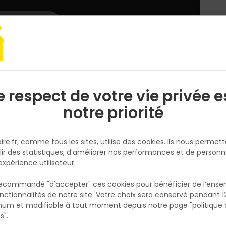
L'enseigne
Nous rejoindre
Services
DEMANDER
CATALOGUES
UN
DEVIS/PRIX
 & Assemblage
Cheville à frapper HIT M SPIT TF Ø8x60mm Boite de 30 p
e respect de votre vie privée e
S
l
notre priorité
SPIT
Cheville à frapper HIT M SPIT TF
ire.fr, comme tous les sites, utilise des cookies. Ils nous permet
Ø8x60mm Boite de 30 pcs
lir des statistiques, d’améliorer nos performances et de personn
Réf. 3136205460145
expérience utilisateur.
 recommandé "d'accepter" ces cookies pour bénéficier de l’ens
Fiche produit
nctionnalités de notre site. Votre choix sera conservé pendant 1
N
Fiche Technique
p
um et modifiable à tout moment depuis notre page "politique 
p
s".