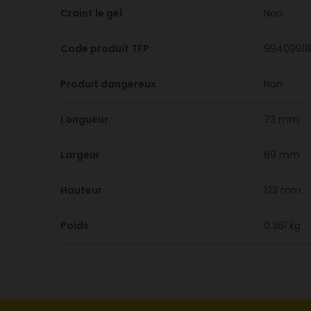
Craint le gel
Non
Code produit TFP
99409918
Produit dangereux
Non
Longueur
73 mm
Largeur
89 mm
Hauteur
123 mm
Poids
0.361 kg