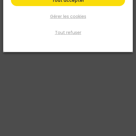
Tout accepter
Gérer les cookies
Tout refuser
FIRST PLAST
COLLIER A BRIDE PVC D.75 EVACUATION
Réf. 8011031179971
COLLIER A BRIDE PVC D.75 EVACUATION
Voir plus
Fiche produit
Retrait en magasin