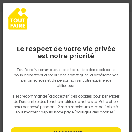
0
0
TROUVEZ VOTRE MAGASIN TOUT FAIRE
Choisir mon magasin
Saisissez votre région pour les informations de stock et de
livraison. Votre emplacement ne sera pas partagé.
Le respect de votre vie privée
Retrouvez les délais et options de
est notre priorité
Accueil
PRODUITS
Salle de bain, cuisine, plomberie et chauffage
livraison ainsi que les disponibiltiés en
magasin
P. ex. Ile de france
Toutfaire.fr, comme tous les sites, utilise des cookies. Ils
nous permettent d’établir des statistiques, d’améliorer nos
performances et de personnaliser votre expérience
Rechercher
utilisateur.
Il est recommandé "d'accepter" ces cookies pour bénéficier
Nous utilisons des cookies pour fournir ce service. En
de l’ensemble des fonctionnalités de notre site. Votre choix
savoir plus sur la façon dont nous utilisons les cookies
sera conservé pendant 12 mois maximum et modifiable à
dans notre politique.
tout moment depuis notre page "politique des cookies".