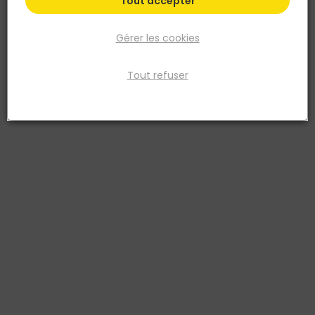
Tout accepter
Gérer les cookies
Tout refuser
NORAIL
Crochet à tableau avec épingles Acier laitonné
28x8x8
Réf. 3274590330428
Crochet à tableau avec épingles en acier laitonné modèle 2 28 x 8
mm. Blister de 10
Voir plus
Fiche produit