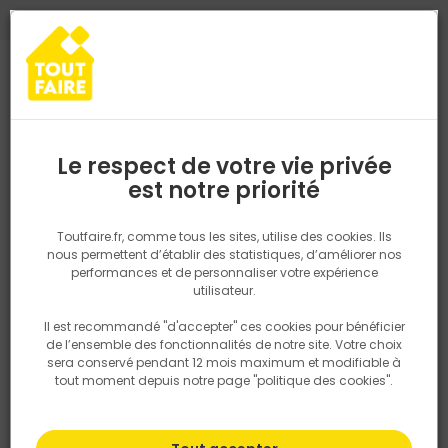
0
0
TROUVEZ VOTRE MAGASIN TOUT FAIRE
Choisir mon magasin
Saisissez votre région pour les informations de stock et de
livraison. Votre emplacement ne sera pas partagé.
Le respect de votre vie privée
Retrouvez les délais et options de
est notre priorité
Accueil
PRODUITS
Quincaillerie, électricité
Quincaillerie ameu
livraison ainsi que les disponibiltiés en
magasin
P. ex. Ile de france
Toutfaire.fr, comme tous les sites, utilise des cookies. Ils
nous permettent d’établir des statistiques, d’améliorer nos
performances et de personnaliser votre expérience
Rechercher
utilisateur.
Il est recommandé "d'accepter" ces cookies pour bénéficier
Nous utilisons des cookies pour fournir ce service. En
de l’ensemble des fonctionnalités de notre site. Votre choix
savoir plus sur la façon dont nous utilisons les cookies
sera conservé pendant 12 mois maximum et modifiable à
dans notre politique.
tout moment depuis notre page "politique des cookies".