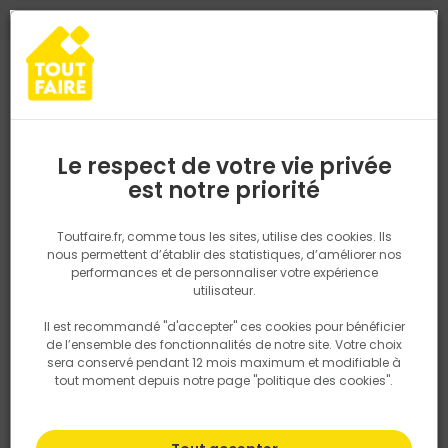
0
0
TROUVEZ VOTRE MAGASIN TOUT FAIRE
Choisir mon magasin
Saisissez votre région pour les informations de stock et de
livraison. Votre emplacement ne sera pas partagé.
Le respect de votre vie privée
Retrouvez les délais et options de
est notre priorité
Accueil
PRODUITS
Quincaillerie, électricité
Quincaillerie bâtime
livraison ainsi que les disponibiltiés en
magasin
P. ex. Ile de france
Toutfaire.fr, comme tous les sites, utilise des cookies. Ils
nous permettent d’établir des statistiques, d’améliorer nos
performances et de personnaliser votre expérience
Rechercher
utilisateur.
Il est recommandé "d'accepter" ces cookies pour bénéficier
Nous utilisons des cookies pour fournir ce service. En
de l’ensemble des fonctionnalités de notre site. Votre choix
savoir plus sur la façon dont nous utilisons les cookies
sera conservé pendant 12 mois maximum et modifiable à
dans notre politique.
tout moment depuis notre page "politique des cookies".