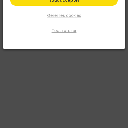
Tout accepter
Gérer les cookies
Tout refuser
THIRARD
CYLINDRE TRANSIT 1 NICKELE 30 X 30 MM
Réf. 3150262217597
Profil européen laiton. Mécanisme à 6 goupilles protection contre le
crochetage. Protection contre le perçage par 1ère goupille +
poussoir en acier trempé. Protection contre l'effraction de la partie
saillante du cylindre (anti-snap). Panneton anti arrachement. 4
clés plates réversibles laiton nickelé avec carte personnelle.
Voir plus
Fiche produit