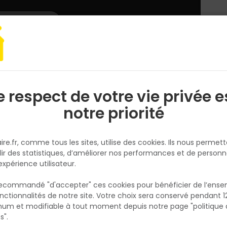
L'enseigne
Nous rejoindre
Services
DEMANDER
CATALOGUES
UN
DEVIS/PRIX
erie bâtiment
Fermeture, cadenas, cylindre
CYLINDRE TRANSIT 1 NICK
e respect de votre vie privée e
S
l
notre priorité
THIRARD
CYLINDRE TRANSIT 1 NICKELE 35 
ire.fr, comme tous les sites, utilise des cookies. Ils nous permet
MM
lir des statistiques, d’améliorer nos performances et de personn
Réf. 3150262217900
expérience utilisateur.
Profil européen laiton. Mécanisme à 6 goupil
 recommandé "d'accepter" ces cookies pour bénéficier de l’ens
protection contre le crochetage. Protection
nctionnalités de notre site. Votre choix sera conservé pendant 1
N
contre le perçage par 1ère goupille + pousso
p
um et modifiable à tout moment depuis notre page "politique 
p
acier trempé. Protection contre l'effraction 
s".
partie saillante du cylindre (anti-snap). Pa