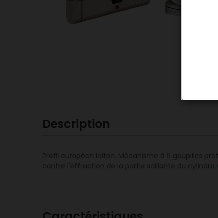
Description
Profil européen laiton. Mécanisme à 6 goupilles pro
contre l'effraction de la partie saillante du cylind
Caractéristiques