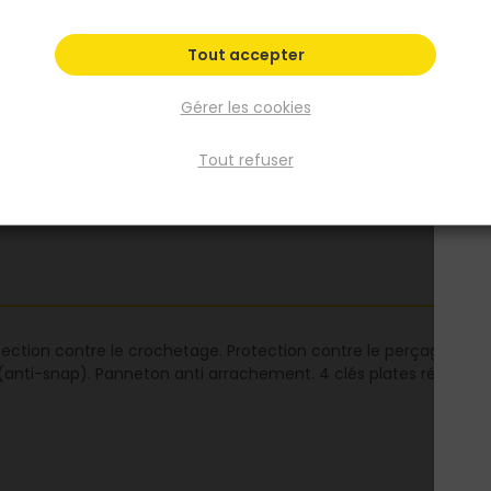
anti arrachement. 4 clés plates réversibles l
nickelé avec carte personnelle.
Tout accepter
Voir plus
Gérer les cookies
Fiche produit
Tout refuser
tection contre le crochetage. Protection contre le perçage par 1
re (anti-snap). Panneton anti arrachement. 4 clés plates réversibl