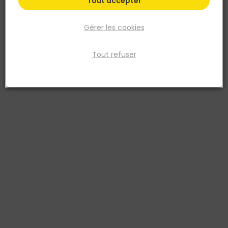
Tout accepter
Gérer les cookies
Tout refuser
EDILIANS
DEMI TUILE OMEGA 13 ROUGE NUANCE
Réf. 3661223000276
DEMI TUILE OMEGA 13 ROUGE NUANCE
Voir plus
Fiche produit
Retrait en magasin