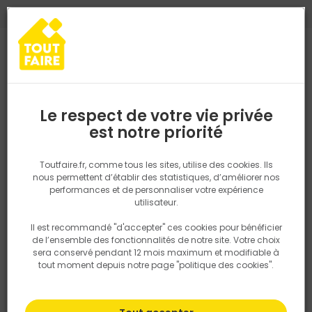
0
0
TROUVEZ VOTRE MAGASIN TOUT FAIRE
Choisir mon magasin
Saisissez votre région pour les informations de stock et de
livraison. Votre emplacement ne sera pas partagé.
Le respect de votre vie privée
Retrouvez les délais et options de
est notre priorité
Accueil
PRODUITS
Gros oeuvre, charpente, couverture
Couvert
livraison ainsi que les disponibiltiés en
magasin
P. ex. Ile de france
Toutfaire.fr, comme tous les sites, utilise des cookies. Ils
nous permettent d’établir des statistiques, d’améliorer nos
performances et de personnaliser votre expérience
Rechercher
utilisateur.
Il est recommandé "d'accepter" ces cookies pour bénéficier
Nous utilisons des cookies pour fournir ce service. En
de l’ensemble des fonctionnalités de notre site. Votre choix
savoir plus sur la façon dont nous utilisons les cookies
sera conservé pendant 12 mois maximum et modifiable à
dans notre politique.
tout moment depuis notre page "politique des cookies".