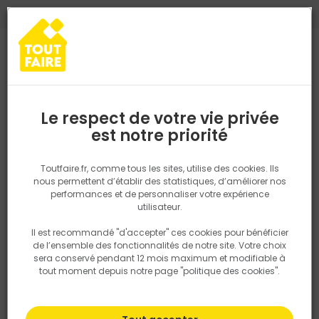
0
0
TROUVEZ VOTRE MAGASIN TOUT FAIRE
Choisir mon magasin
Saisissez votre région pour les informations de stock et de
livraison. Votre emplacement ne sera pas partagé.
Le respect de votre vie privée
Retrouvez les délais et options de
est notre priorité
Accueil
PRODUITS
Gros oeuvre, charpente, couverture
Matéria
livraison ainsi que les disponibiltiés en
magasin
P. ex. Ile de france
Toutfaire.fr, comme tous les sites, utilise des cookies. Ils
nous permettent d’établir des statistiques, d’améliorer nos
performances et de personnaliser votre expérience
Rechercher
utilisateur.
Il est recommandé "d'accepter" ces cookies pour bénéficier
Nous utilisons des cookies pour fournir ce service. En
de l’ensemble des fonctionnalités de notre site. Votre choix
savoir plus sur la façon dont nous utilisons les cookies
sera conservé pendant 12 mois maximum et modifiable à
dans notre politique.
tout moment depuis notre page "politique des cookies".