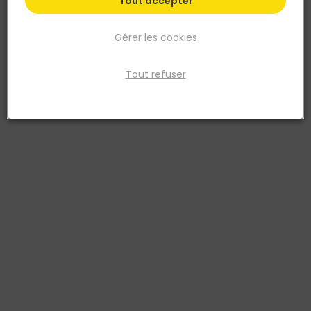
Tout accepter
Gérer les cookies
Tout refuser
VPI
Enduit bitumeux FONDA NOIR PATE K210 - Seau de
20KG
Réf. 3538985402344
L'enduit bitumineux fonda noir pâte 20KG est un produit épais et
imperméable qui offre une excellente protection contre les
intempéries et les infiltrations d'eau. Il est idéal pour la protection et
l'imperméabilisation de fondations, de cuves et de fosses à lisier. Il
peut également être utilisé pour l'ITE en soubassement, le collage
de panneaux isolants et l'écran pare vapeur des chambres
frigorifiques.