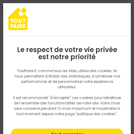
0
0
TROUVEZ VOTRE MAGASIN TOUT FAIRE
Choisir mon magasin
Saisissez votre région pour les informations de stock et de
livraison. Votre emplacement ne sera pas partagé.
Le respect de votre vie privée
Retrouvez les délais et options de
est notre priorité
Accueil
PRODUITS
Quincaillerie, électricité
Quincaillerie bâtime
livraison ainsi que les disponibiltiés en
magasin
P. ex. Ile de france
Toutfaire.fr, comme tous les sites, utilise des cookies. Ils
nous permettent d’établir des statistiques, d’améliorer nos
performances et de personnaliser votre expérience
Rechercher
utilisateur.
Il est recommandé "d'accepter" ces cookies pour bénéficier
Nous utilisons des cookies pour fournir ce service. En
de l’ensemble des fonctionnalités de notre site. Votre choix
savoir plus sur la façon dont nous utilisons les cookies
sera conservé pendant 12 mois maximum et modifiable à
dans notre politique.
tout moment depuis notre page "politique des cookies".