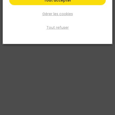
Tout accepter
Gérer les cookies
Tout refuser
SIMPSON STRONG TIE
Équerre de bardage longueur 100MM – Simpson
Strong-Tie
Réf. 3523140015347
Fiche produit
Fiche Technique
Retrait en magasin
Retrait indisponible dans votre magasin