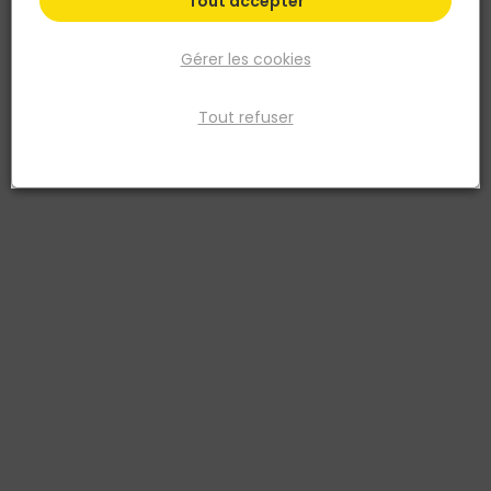
Tout accepter
Gérer les cookies
Tout refuser
ALTRAD
U DE COFFRAGE ZINGUE 27 MM
Réf. 3700018101306
Pour coffrage standard. Zingué. Panneau de 27 mm. 3 kg.
Voir plus
Fiche produit
Fiche Technique
Prix
TTC