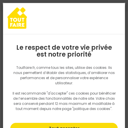
0
0
TROUVEZ VOTRE MAGASIN TOUT FAIRE
Choisir mon magasin
Saisissez votre région pour les informations de stock et de
livraison. Votre emplacement ne sera pas partagé.
Le respect de votre vie privée
Retrouvez les délais et options de
est notre priorité
Accueil
PRODUITS
Outillage & équipement
Matériel chantier et
livraison ainsi que les disponibiltiés en
magasin
P. ex. Ile de france
Toutfaire.fr, comme tous les sites, utilise des cookies. Ils
nous permettent d’établir des statistiques, d’améliorer nos
performances et de personnaliser votre expérience
Rechercher
utilisateur.
Il est recommandé "d'accepter" ces cookies pour bénéficier
Nous utilisons des cookies pour fournir ce service. En
de l’ensemble des fonctionnalités de notre site. Votre choix
savoir plus sur la façon dont nous utilisons les cookies
sera conservé pendant 12 mois maximum et modifiable à
dans notre politique.
tout moment depuis notre page "politique des cookies".