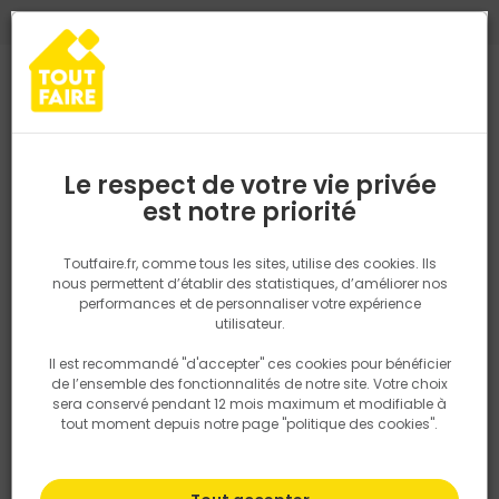
0
0
TROUVEZ VOTRE MAGASIN TOUT FAIRE
Choisir mon magasin
Saisissez votre région pour les informations de stock et de
livraison. Votre emplacement ne sera pas partagé.
Le respect de votre vie privée
Retrouvez les délais et options de
est notre priorité
Accueil
PRODUITS
Outillage & équipement
Outillage électropor
livraison ainsi que les disponibiltiés en
magasin
P. ex. Ile de france
Toutfaire.fr, comme tous les sites, utilise des cookies. Ils
nous permettent d’établir des statistiques, d’améliorer nos
performances et de personnaliser votre expérience
Rechercher
utilisateur.
Il est recommandé "d'accepter" ces cookies pour bénéficier
Nous utilisons des cookies pour fournir ce service. En
de l’ensemble des fonctionnalités de notre site. Votre choix
savoir plus sur la façon dont nous utilisons les cookies
sera conservé pendant 12 mois maximum et modifiable à
dans notre politique.
tout moment depuis notre page "politique des cookies".