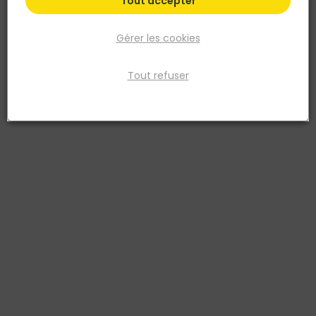
Tout accepter
Gérer les cookies
Tout refuser
LEMAN
Feuilles papier Imperméable 230 x 280mm Grain
240
Réf. 3510780040822
230 X 280 MM GRAIN 240. Support latex. Liant double résine. Grain
fermé. LOT DE 8
Voir plus
Fiche produit
Fiche Technique