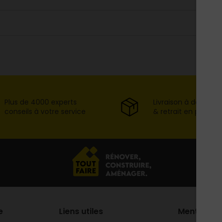
Plus de 4000 experts
Livraison à domicil
conseils à votre service
& retrait en point d
e
Liens utiles
Mentions