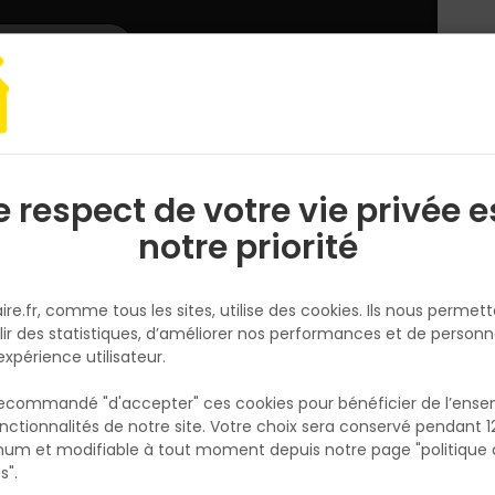
L'enseigne
Nous rejoindre
Services
DEMANDER
CATALOGUES
UN
DEVIS/PRIX
Assainissement
GOUTTIERE PVC-U JAUNE SABLE DEMI RONDE DEVELOPP
e respect de votre vie privée e
S
l
notre priorité
WAVIN
GOUTTIERE PVC-U JAUNE SABLE
ire.fr, comme tous les sites, utilise des cookies. Ils nous permet
DEMI RONDE DEVELOPPE T16 2 M
lir des statistiques, d’améliorer nos performances et de personn
Réf. 3306490110159
expérience utilisateur.
GOUTTIÈRE PVC-U DEMI-RONDE
 recommandé "d'accepter" ces cookies pour bénéficier de l’ens
nctionnalités de notre site. Votre choix sera conservé pendant 1
N
Voir plus
p
um et modifiable à tout moment depuis notre page "politique 
p
s".
Fiche produit