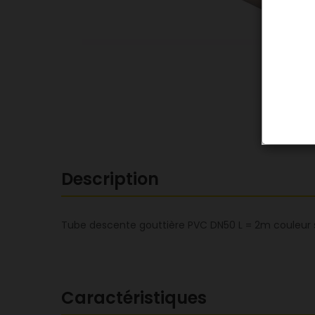
Description
Tube descente gouttière PVC DN50 L = 2m couleur s
Caractéristiques