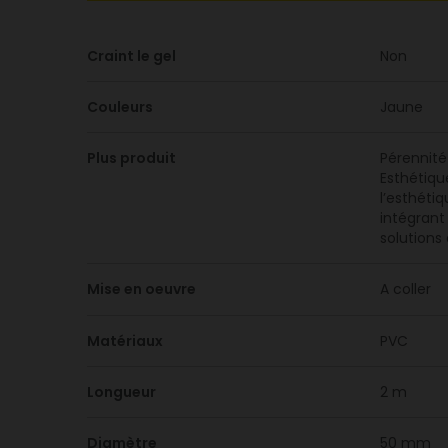
Craint le gel
Non
Couleurs
Jaune
Plus produit
Pérennité
Esthétiqu
l’esthéti
intégrant
solutions
Mise en oeuvre
A coller
Matériaux
PVC
Longueur
2 m
Diamètre
50 mm