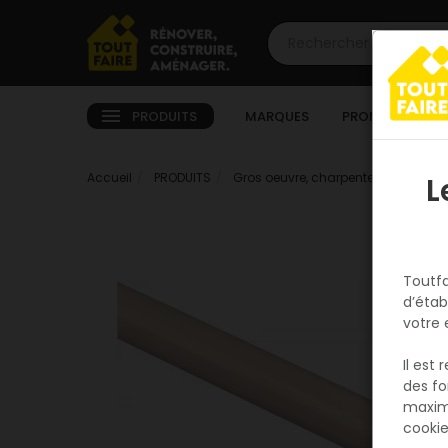
PRODUITS
MARQUES
PROMOTIONS
Accueil
PRODUITS
Gros oeuvre, charpente, couverture
L
Toutfa
d’étab
votre 
Il est
des fo
maxim
cookie