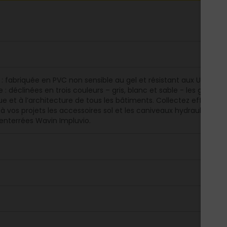
 : fabriquée en PVC non sensible au gel et résistant aux UV, la g
e : déclinées en trois couleurs – gris, blanc et sable - les gout
que et à l’architecture de tous les bâtiments. Collectez efficacem
 à vos projets les accessoires sol et les caniveaux hydrauliques 
 enterrées Wavin Impluvio.