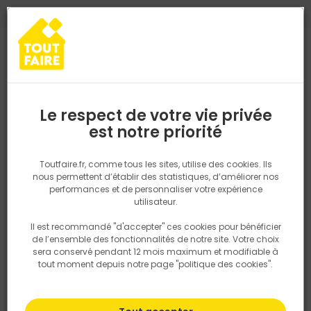
0
0
TROUVEZ VOTRE MAGASIN TOUT FAIRE
Choisir mon magasin
Saisissez votre région pour les informations de stock et de
livraison. Votre emplacement ne sera pas partagé.
Le respect de votre vie privée
Retrouvez les délais et options de
est notre priorité
Accueil
PRODUITS
Fenêtre, porte, menuiserie
Intérieur
Aména
livraison ainsi que les disponibiltiés en
magasin
P. ex. Ile de france
Toutfaire.fr, comme tous les sites, utilise des cookies. Ils
nous permettent d’établir des statistiques, d’améliorer nos
performances et de personnaliser votre expérience
Rechercher
utilisateur.
Il est recommandé "d'accepter" ces cookies pour bénéficier
Nous utilisons des cookies pour fournir ce service. En
de l’ensemble des fonctionnalités de notre site. Votre choix
savoir plus sur la façon dont nous utilisons les cookies
sera conservé pendant 12 mois maximum et modifiable à
dans notre politique.
tout moment depuis notre page "politique des cookies".