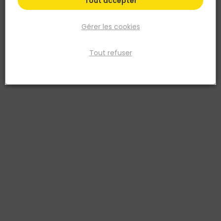
Tout accepter
Gérer les cookies
Tout refuser
ECLISSE
Habillage CLASSIC pour châssis UNIQUE 108 porte
coulissante
Réf. 1000990030277
Habillage en bois brut à peindre pour châssis Unique 108 Eclisse
avec porte d'épaisseur 40 mm.
Voir plus