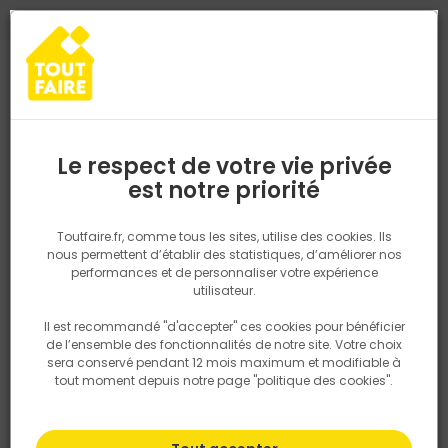
0
0
TROUVEZ VOTRE MAGASIN TOUT FAIRE
Choisir mon magasin
Saisissez votre région pour les informations de stock et de
livraison. Votre emplacement ne sera pas partagé.
Le respect de votre vie privée
Retrouvez les délais et options de
est notre priorité
Accueil
PRODUITS
Revêtement sol et mur, finition
Peinture et t
livraison ainsi que les disponibiltiés en
magasin
P. ex. Ile de france
Toutfaire.fr, comme tous les sites, utilise des cookies. Ils
nous permettent d’établir des statistiques, d’améliorer nos
performances et de personnaliser votre expérience
Rechercher
utilisateur.
Il est recommandé "d'accepter" ces cookies pour bénéficier
Nous utilisons des cookies pour fournir ce service. En
de l’ensemble des fonctionnalités de notre site. Votre choix
savoir plus sur la façon dont nous utilisons les cookies
sera conservé pendant 12 mois maximum et modifiable à
dans notre politique.
tout moment depuis notre page "politique des cookies".