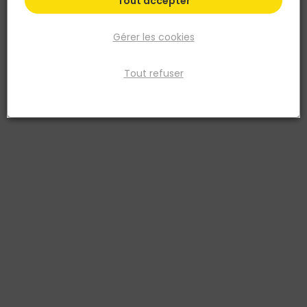
Tout accepter
Gérer les cookies
Tout refuser
BLANCHON
Huile de Bardage - Anthracite - Pot de 5L
Réf. 3239915000004
Pour une rénovation facile, protège et décore tous les bois verticaux
extérieurs : bardages, palissades, claustras, volets… pour obtenir
une finition bois uniforme tendance. Application directe en 2
couches, frais sur frais, sur toutes essences de bois. Gélifiée, ne
coule pas. Entretien facile sans ponçage. Non filmogène, ne
s’écaille pas, hydro perlant.
Voir plus