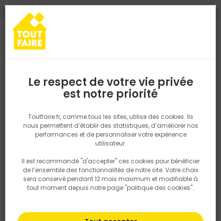
0
0
TROUVEZ VOTRE MAGASIN TOUT FAIRE
Choisir mon magasin
Saisissez votre région pour les informations de stock et de
livraison. Votre emplacement ne sera pas partagé.
Le respect de votre vie privée
Retrouvez les délais et options de
est notre priorité
Accueil
PRODUITS
Fenêtre, porte, menuiserie
Extérieur
Kits p
livraison ainsi que les disponibiltiés en
magasin
P. ex. Ile de france
Toutfaire.fr, comme tous les sites, utilise des cookies. Ils
nous permettent d’établir des statistiques, d’améliorer nos
performances et de personnaliser votre expérience
Rechercher
utilisateur.
Il est recommandé "d'accepter" ces cookies pour bénéficier
Nous utilisons des cookies pour fournir ce service. En
de l’ensemble des fonctionnalités de notre site. Votre choix
savoir plus sur la façon dont nous utilisons les cookies
sera conservé pendant 12 mois maximum et modifiable à
dans notre politique.
tout moment depuis notre page "politique des cookies".