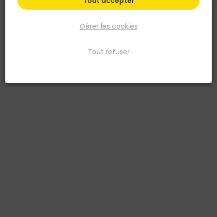
Tout accepter
Gérer les cookies
Tout refuser
VELUX
Kits profilés ZWC MK04 0000 78x98
Réf. 5702326907944
Kit profilés VELUX (réf. ZWC)
Voir plus
Fiche produit
Documentation 1