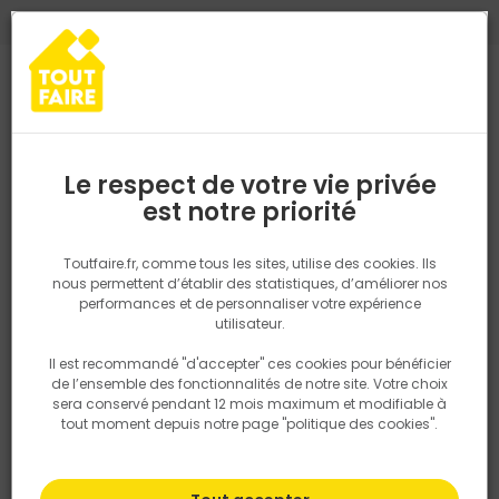
0
0
TROUVEZ VOTRE MAGASIN TOUT FAIRE
Choisir mon magasin
Saisissez votre région pour les informations de stock et de
livraison. Votre emplacement ne sera pas partagé.
Le respect de votre vie privée
Retrouvez les délais et options de
est notre priorité
Accueil
PRODUITS
Revêtement sol et mur, finition
Peinture et t
livraison ainsi que les disponibiltiés en
magasin
P. ex. Ile de france
Toutfaire.fr, comme tous les sites, utilise des cookies. Ils
nous permettent d’établir des statistiques, d’améliorer nos
performances et de personnaliser votre expérience
Rechercher
utilisateur.
Il est recommandé "d'accepter" ces cookies pour bénéficier
Nous utilisons des cookies pour fournir ce service. En
de l’ensemble des fonctionnalités de notre site. Votre choix
savoir plus sur la façon dont nous utilisons les cookies
sera conservé pendant 12 mois maximum et modifiable à
dans notre politique.
tout moment depuis notre page "politique des cookies".