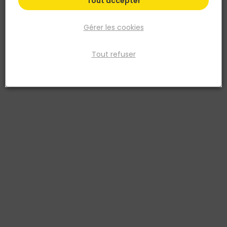
Tout accepter
Gérer les cookies
Tout refuser
BLANCHON
Lasure Gélifiée - Incolore - Pot 5L
Réf. 3239910603965
Lasure gélifiée en pot de 5L, incolore, à base de résines
polyuréthanes pour une protection durable des boiseries
extérieures et intérieures : volets, portails, palissades, abris de
jardin, poutres et lambris. Sa consistance gélifiée évite les coulures
et facilite l'application en vertical. Rendement : 12 m²/L/couche.