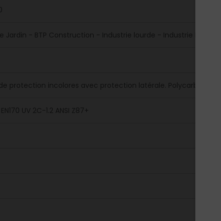
0
re Jardin - BTP Construction - Industrie lourde - Industrie légère
de protection incolores avec protection latérale. Polycarbonate,
T EN170 UV 2C-1.2 ANSI Z87+