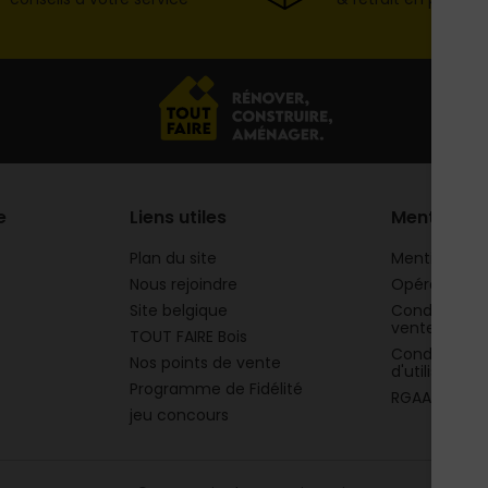
e
Liens utiles
Mentions
Plan du site
Mentions lég
Nous rejoindre
Opération 
Site belgique
Conditions g
vente
TOUT FAIRE Bois
Conditions g
Nos points de vente
d'utilisation
Programme de Fidélité
RGAA
jeu concours