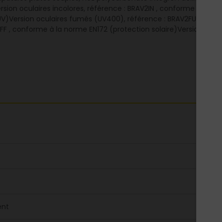
Version oculaires incolores, référence : BRAV2IN , conforme à la 
V)Version oculaires fumés (UV400), référence : BRAV2FU , confo
FF , conforme à la norme EN172 (protection solaire)Version ocula
ent