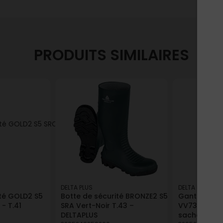
PRODUITS SIMILAIRES
DELTA PLUS
DELTA PLUS
ité GOLD2 S5
Botte de sécurité BRONZE2 S5
Gant de pro
 - T.41
SRA Vert-Noir T.43 –
VV733G6 jau
DELTAPLUS
sachet 6 Del