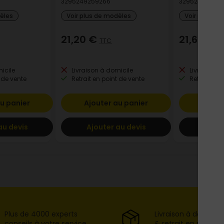
3295249259266
329524922262
dèles
Voir plus de modèles
Voir plus de
21,20 €
21,65 €
TTC
T
icile
Livraison à domicile
Livraison à
 de vente
Retrait en point de vente
Retrait en p
u panier
Ajouter au panier
Ajout
au devis
Ajouter au devis
Ajout
Plus de 4000 experts
Livraison à domicil
conseils à votre service
& retrait en point d