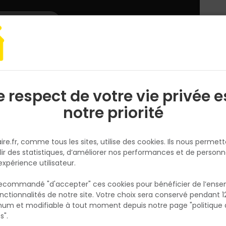
L'enseigne
Nous rejoindre
Services
DEMANDER
CATALOGUES
UN
DEVIS/PRIX
 BRAVA 2 - Incolores
e respect de votre vie privée e
S
l
notre priorité
DELTA PLUS
Lunettes BRAVA 2 - Incolores
ire.fr, comme tous les sites, utilise des cookies. Ils nous permet
Réf. 3295249168803
lir des statistiques, d’améliorer nos performances et de personn
expérience utilisateur.
Lunettes polycarbonate monobloc, branche
spatules plates souples, nez polycarbonate
 recommandé "d'accepter" ces cookies pour bénéficier de l’ens
intégré. Facilité d'usage aveccasque de cha
nctionnalités de notre site. Votre choix sera conservé pendant 1
N
et casque antibruit. Protections latérales, an
p
um et modifiable à tout moment depuis notre page "politique 
p
rayures. Disponible en :Version oculaires inco
s".
référence : BRAV2IN , conforme à la norme 