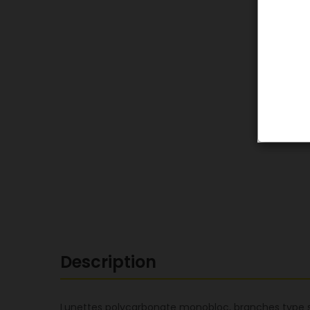
Description
Lunettes polycarbonate monobloc, branches type spa