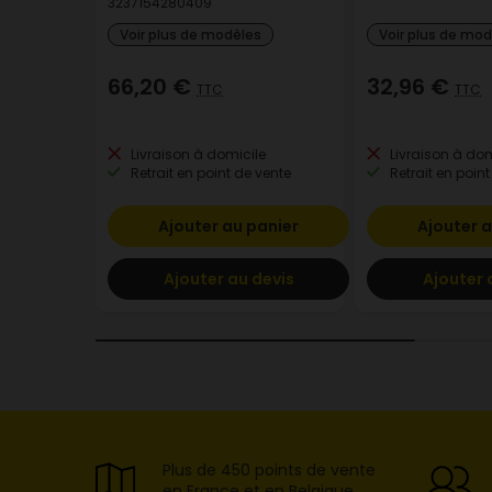
3237154280409
Voir plus de modèles
Voir plus de mo
66,20 €
32,96 €
TTC
TTC
Livraison à domicile
Livraison à dom
Retrait en point de vente
Retrait en point
Ajouter au panier
Ajouter a
Ajouter au devis
Ajouter 
Plus de 450 points de vente
en France et en Belgique