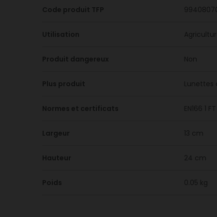
Code produit TFP
9940807
Utilisation
Agricultu
Produit dangereux
Non
Plus produit
Lunettes 
Normes et certificats
EN166 1 F
Largeur
13 cm
Hauteur
24 cm
Poids
0.05 kg