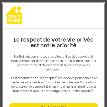
0
0
TROUVEZ VOTRE MAGASIN TOUT FAIRE
Choisir mon magasin
Saisissez votre région pour les informations de stock et de
livraison. Votre emplacement ne sera pas partagé.
Le respect de votre vie privée
Retrouvez les délais et options de
est notre priorité
Accueil
PRODUITS
Outillage & équipement
Lunettes FUJI 2 GRA
livraison ainsi que les disponibiltiés en
magasin
P. ex. Ile de france
Toutfaire.fr, comme tous les sites, utilise des cookies. Ils
nous permettent d’établir des statistiques, d’améliorer nos
performances et de personnaliser votre expérience
Rechercher
utilisateur.
Il est recommandé "d'accepter" ces cookies pour bénéficier
Nous utilisons des cookies pour fournir ce service. En
de l’ensemble des fonctionnalités de notre site. Votre choix
savoir plus sur la façon dont nous utilisons les cookies
sera conservé pendant 12 mois maximum et modifiable à
dans notre politique.
tout moment depuis notre page "politique des cookies".