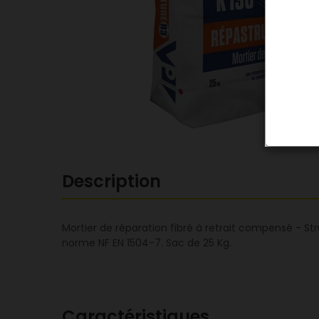
Description
Mortier de réparation fibré à retrait compensé - Str
norme NF EN 1504-7. Sac de 25 Kg.
Caractéristiques