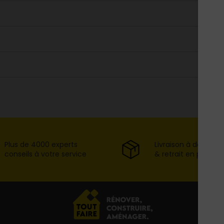
Plus de 4000 experts
Livraison à domicil
conseils à votre service
& retrait en point d