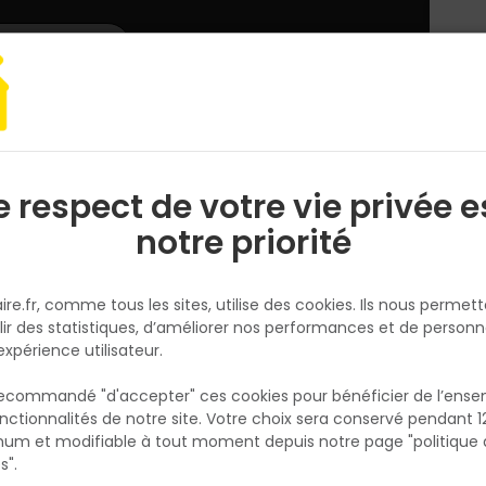
L'enseigne
Nous rejoindre
Services
DEMANDER
CATALOGUES
UN
DEVIS/PRIX
Matériaux
Adjuvant
Béton, mortier, ciment, poudre
Mortier de
e respect de votre vie privée e
S
l
notre priorité
VPI
Mortier de réparation
ire.fr, comme tous les sites, utilise des cookies. Ils nous permet
REPASTRUCTURE R3 K130- Sac 
lir des statistiques, d’améliorer nos performances et de personn
5KG
expérience utilisateur.
Réf. 3538985402276
 recommandé "d'accepter" ces cookies pour bénéficier de l’ens
RÉPASTRUCTURE R3 - K130
nctionnalités de notre site. Votre choix sera conservé pendant 1
N
p
um et modifiable à tout moment depuis notre page "politique 
Voir plus
p
s".