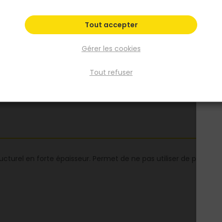
Fiche produit
Fiche Technique
Tout accepter
Fiche Sécurité
Gérer les cookies
Tout refuser
ucturel en forte épaisseur. Permet de ne pas utiliser de passiva