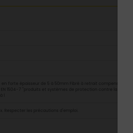
l en forte épaisseur de 5 à 50mm Fibré à retrait compensé Perm
EN 1504-7 "produits et systèmes de protection contre la corrosi
à l
. Respecter les précautions d'emploi.