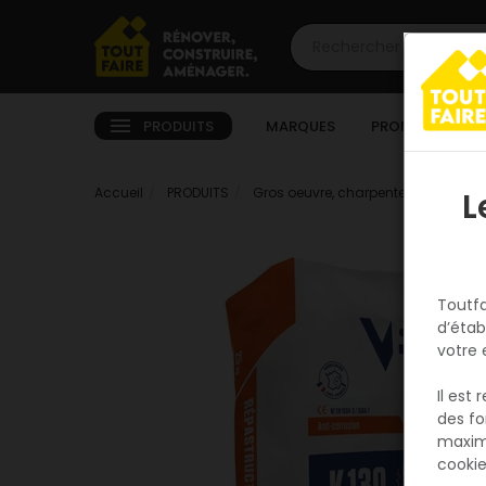
PRODUITS
MARQUES
PROMOTIONS
Accueil
PRODUITS
Gros oeuvre, charpente, couverture
L
Toutfa
d’étab
votre 
Il est
des fo
maxim
cookie