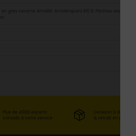
en grès cérame émaillé. Antidérapant R10 B. Plinthes assorties dis
es.
Plus de 4000 experts
Livraison à domicil
conseils à votre service
& retrait en point d