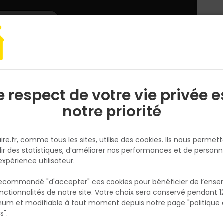
L'enseigne
Nous rejoindre
Services
DEMANDER
CATALOGUES
UN
DEVIS/PRIX
e électroportatif
Meuleuse
Pack charpentier 6 outils
e respect de votre vie privée e
S
l
notre priorité
MILWAUKEE
Pack charpentier 6 outils
ire.fr, comme tous les sites, utilise des cookies. Ils nous permet
Réf. 2084773172759
lir des statistiques, d’améliorer nos performances et de personn
expérience utilisateur.
CARRELAGE GRES CERAME EMAILLE CO LOIRE
40,8X61,4X0,95 AVORIO NATUREL
 recommandé "d'accepter" ces cookies pour bénéficier de l’ens
nctionnalités de notre site. Votre choix sera conservé pendant 1
Voir plus
N
p
um et modifiable à tout moment depuis notre page "politique 
p
s".
Fiche produit