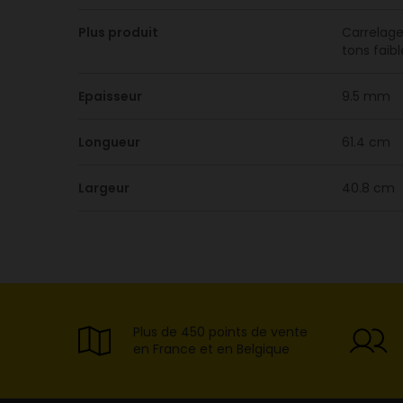
Plus produit
Carrelage 
tons faibl
Epaisseur
9.5 mm
Longueur
61.4 cm
Largeur
40.8 cm
Plus de 450 points de vente
en France et en Belgique