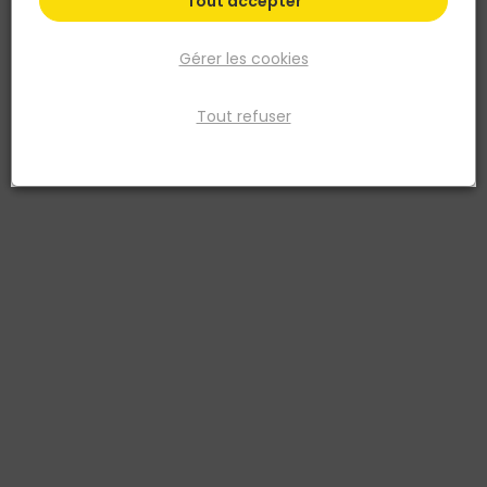
Tout accepter
Gérer les cookies
Tout refuser
NORAIL
Patin rond A coller Feutre brun Ø16mm Blister de
20
Réf. 3274590112093
Patin rond adhésif en feutre brun. Diamètre 16 mm. Blister de 20.
Voir plus
Fiche produit
Prix
TTC