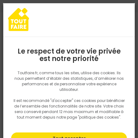
0
0
TROUVEZ VOTRE MAGASIN TOUT FAIRE
Choisir mon magasin
Saisissez votre région pour les informations de stock et de
livraison. Votre emplacement ne sera pas partagé.
Le respect de votre vie privée
Retrouvez les délais et options de
est notre priorité
Accueil
PRODUITS
Quincaillerie, électricité
Quincaillerie ameu
livraison ainsi que les disponibiltiés en
magasin
P. ex. Ile de france
Toutfaire.fr, comme tous les sites, utilise des cookies. Ils
nous permettent d’établir des statistiques, d’améliorer nos
performances et de personnaliser votre expérience
Rechercher
utilisateur.
Il est recommandé "d'accepter" ces cookies pour bénéficier
Nous utilisons des cookies pour fournir ce service. En
de l’ensemble des fonctionnalités de notre site. Votre choix
savoir plus sur la façon dont nous utilisons les cookies
sera conservé pendant 12 mois maximum et modifiable à
dans notre politique.
tout moment depuis notre page "politique des cookies".