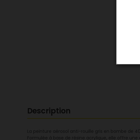
Description
La peinture aérosol anti-rouille gris en bombe de 4
Formulée à base de résine acrylique, elle offre une 