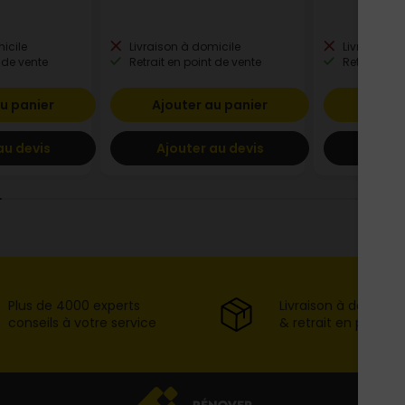
icile
Livraison à domicile
Livraison à
 de vente
Retrait en point de vente
Retrait en p
u panier
Ajouter au panier
Ajout
au devis
Ajouter au devis
Ajout
Plus de 4000 experts
Livraison à domicil
conseils à votre service
& retrait en point d