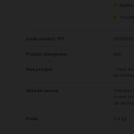
Appliq
Travai
Code produit TFP
99301829
Produit dangereux
Non
Plus produit
- Peut êt
les métau
Mise en oeuvre
Préparez 
moins 1 m
de séchag
Poids
0.4 kg