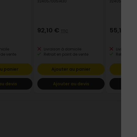
3240570051430
324057006008
92,10 €
55,18 €
TTC
T
icile
Livraison à domicile
Livraison à
 de vente
Retrait en point de vente
Retrait en p
u panier
Ajouter au panier
Ajout
au devis
Ajouter au devis
Ajout