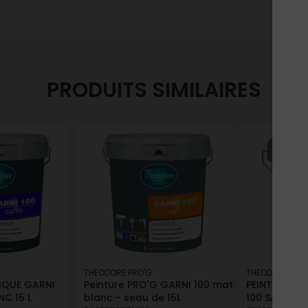
PRODUITS SIMILAIRES
THEODORE PRO'G
THEODORE PRO
IQUE GARNI
Peinture PRO'G GARNI 100 mat
PEINTURE AC
NC 15 L
blanc - seau de 15L
100 SATINEE 