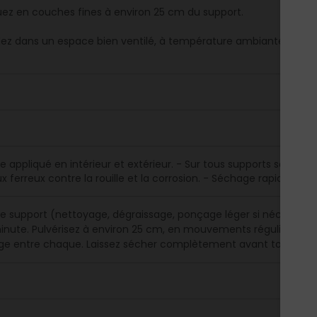
uez en couches fines à environ 25 cm du support.
llez dans un espace bien ventilé, à température ambiante.
re appliqué en intérieur et extérieur. - Sur tous supports sauf le
x ferreux contre la rouille et la corrosion. - Séchage rapide. - R
le support (nettoyage, dégraissage, ponçage léger si nécessai
inute. Pulvérisez à environ 25 cm, en mouvements réguliers. App
e entre chaque. Laissez sécher complètement avant toute mani