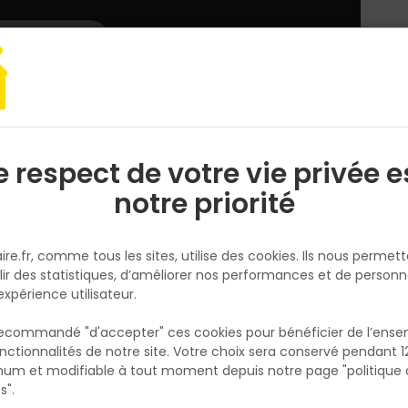
L'enseigne
Nous rejoindre
Services
DEMANDER
CATALOGUES
UN
DEVIS/PRIX
inture et traitement bois
Peinture aérosol Anti rouille - Gris - Bombe de
e respect de votre vie privée e
S
l
notre priorité
NESPOLI
Peinture aérosol Anti rouille - G
ire.fr, comme tous les sites, utilise des cookies. Ils nous permet
Bombe de 400ML
lir des statistiques, d’améliorer nos performances et de personn
Réf. 3524141806057
expérience utilisateur.
Peinture aérosol gris anti-rouille en bombe
 recommandé "d'accepter" ces cookies pour bénéficier de l’ens
ml protège durablement les surfaces métal
nctionnalités de notre site. Votre choix sera conservé pendant 1
N
contre la corrosion. Idéale pour les travaux 
p
um et modifiable à tout moment depuis notre page "politique 
p
rénovation ou d’entretien, elle s’applique
s".
facilement et sèche rapidement. Sa formul