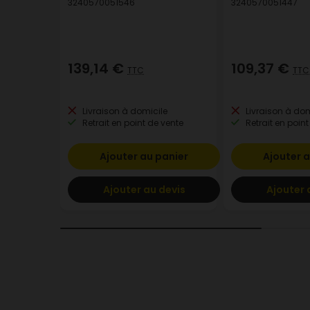
3240570051546
3240570051447
139,14 €
109,37 €
TTC
TTC
Livraison à domicile
Livraison à dom
Retrait en point de vente
Retrait en point
Ajouter au panier
Ajouter a
Ajouter au devis
Ajouter 