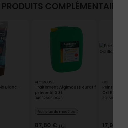
PRODUITS COMPLÉMENTAIRES
ALGIMOUSS
OXI
is Blanc -
Traitement Algimouss curatif
Peinture Mu
préventif 30 L
OxI Blanc Ra
3490260010043
328582005853
Voir plus de modèles
87,80 €
17,99 €
TTC
T