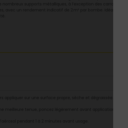
ur de nombreux supports métalliques, à l’exception des carrosser
s, avec un rendement indicatif de 2 m² par bombe. Idéale pour 
té.
rs appliquer sur une surface propre, sèche et dégraissée.
ne meilleure tenue, poncez légèrement avant application.
 l’aérosol pendant 1 à 2 minutes avant usage.