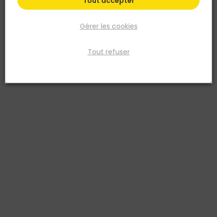
Tout accepter
Gérer les cookies
Tout refuser
NESPOLI
Peinture aérosol professionnelle teintes métallisé
Noir
Réf. 3524141802011
Aérosol de peinture acrylique effet métallisé. S'applique sur tous les
supports sauf carrosseries, à l'intérieur comme à l'extérieur.
Séchage rapide. 400 ml.
Voir plus
Fiche produit