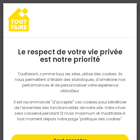
0
0
TROUVEZ VOTRE MAGASIN TOUT FAIRE
Choisir mon magasin
Saisissez votre région pour les informations de stock et de
livraison. Votre emplacement ne sera pas partagé.
Le respect de votre vie privée
Retrouvez les délais et options de
est notre priorité
Accueil
PRODUITS
Revêtement sol et mur, finition
Peinture et t
livraison ainsi que les disponibiltiés en
magasin
P. ex. Ile de france
Toutfaire.fr, comme tous les sites, utilise des cookies. Ils
nous permettent d’établir des statistiques, d’améliorer nos
performances et de personnaliser votre expérience
Rechercher
utilisateur.
Il est recommandé "d'accepter" ces cookies pour bénéficier
Nous utilisons des cookies pour fournir ce service. En
de l’ensemble des fonctionnalités de notre site. Votre choix
savoir plus sur la façon dont nous utilisons les cookies
sera conservé pendant 12 mois maximum et modifiable à
dans notre politique.
tout moment depuis notre page "politique des cookies".