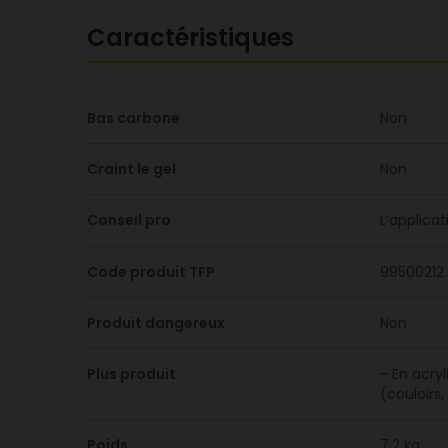
Caractéristiques
Bas carbone
Non
Craint le gel
Non
Conseil pro
L’applica
Code produit TFP
99500212
Produit dangereux
Non
Plus produit
- En acry
(couloirs,
Poids
7.2 kg