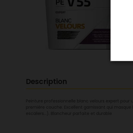
Description
Peinture professionnelle blanc velours expert pour un
première couche. Excellent garnissant qui masque les
escaliers…). Blancheur parfaite et durable