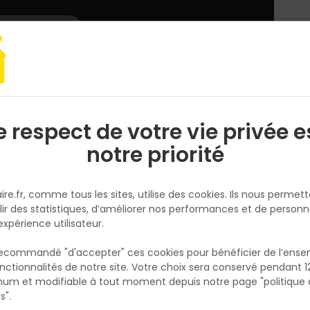
L'enseigne
Nous rejoindre
Services
DEMANDER
CATALOGUES
UN
DEVIS/PRIX
inture et traitement bois
Peinture Expert PE V55 - Blanc Velours - Seau d
e respect de votre vie privée e
S
l
notre priorité
CECIL PRO
Peinture Expert PE V55 - Blanc
ire.fr, comme tous les sites, utilise des cookies. Ils nous permet
Velours - Seau de 5L
lir des statistiques, d’améliorer nos performances et de personn
Réf. 3381426095298
expérience utilisateur.
Peinture professionnelle blanc velours exper
 recommandé "d'accepter" ces cookies pour bénéficier de l’ens
une finition très soignée. Tendu parfait pou
nctionnalités de notre site. Votre choix sera conservé pendant 1
N
belle finition MAT veloutée. Forte opacité fin
p
um et modifiable à tout moment depuis notre page "politique 
p
parfaite dès la première couche. Excellent
s".
garnissant qui masque les défauts du suppo