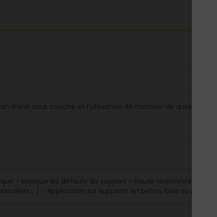
tion d’une sous couche et l’utilisation de matériel de qualité amé
lique - Masque les défauts du support - Haute résistance aux tâch
 escaliers... ) - Application sur supports en béton, bois ou plâtr