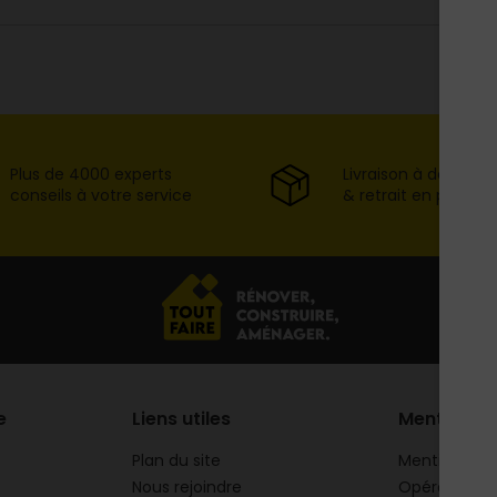
Plus de 4000 experts
Livraison à domicil
conseils à votre service
& retrait en point d
e
Liens utiles
Mentions
Plan du site
Mentions lég
Nous rejoindre
Opération 