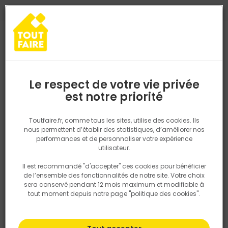
0
0
TROUVEZ VOTRE MAGASIN TOUT FAIRE
Choisir mon magasin
Saisissez votre région pour les informations de stock et de
livraison. Votre emplacement ne sera pas partagé.
Le respect de votre vie privée
Retrouvez les délais et options de
est notre priorité
Accueil
PRODUITS
Quincaillerie, électricité
Quincaillerie bâtime
livraison ainsi que les disponibiltiés en
magasin
P. ex. Ile de france
Toutfaire.fr, comme tous les sites, utilise des cookies. Ils
nous permettent d’établir des statistiques, d’améliorer nos
performances et de personnaliser votre expérience
Rechercher
utilisateur.
Il est recommandé "d'accepter" ces cookies pour bénéficier
Nous utilisons des cookies pour fournir ce service. En
de l’ensemble des fonctionnalités de notre site. Votre choix
savoir plus sur la façon dont nous utilisons les cookies
sera conservé pendant 12 mois maximum et modifiable à
dans notre politique.
tout moment depuis notre page "politique des cookies".