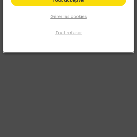
Tout accepter
Gérer les cookies
Tout refuser
GAH ALBERTS
Penture bout droit Noir L.400MM ép.5MM Ø14MM -
GAH ALBERTS
Réf. 4004338306045
En acier brut, plastifiée noire 4 trous de 7,5x7,5mm gond Ø14mm
Longueur 400mm, largeur 35mm
Voir plus
Fiche produit