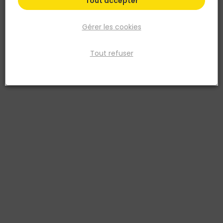
Tout accepter
Gérer les cookies
Tout refuser
PLACO
PLAQUE DE PLATRE PLACO DUO-TECH 25 90-280 CM
Réf. 3496250174160
Plaque de plâtre composée de deux parements spécifiques de 13
mm et d'un film acoustique, permettant d'atteindre des
performances acoustiques exceptionnelles.
Voir plus