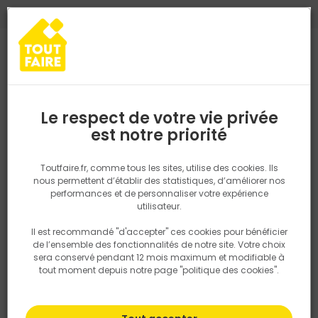
0
0
TROUVEZ VOTRE MAGASIN TOUT FAIRE
Choisir mon magasin
Saisissez votre région pour les informations de stock et de
livraison. Votre emplacement ne sera pas partagé.
Le respect de votre vie privée
Retrouvez les délais et options de
est notre priorité
Accueil
PRODUITS
Isolation, Cloison
Cloison
PLAQUE DE PL
livraison ainsi que les disponibiltiés en
magasin
P. ex. Ile de france
Toutfaire.fr, comme tous les sites, utilise des cookies. Ils
nous permettent d’établir des statistiques, d’améliorer nos
performances et de personnaliser votre expérience
Rechercher
utilisateur.
Il est recommandé "d'accepter" ces cookies pour bénéficier
Nous utilisons des cookies pour fournir ce service. En
de l’ensemble des fonctionnalités de notre site. Votre choix
savoir plus sur la façon dont nous utilisons les cookies
sera conservé pendant 12 mois maximum et modifiable à
dans notre politique.
tout moment depuis notre page "politique des cookies".