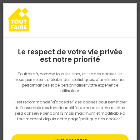
0
0
TROUVEZ VOTRE MAGASIN TOUT FAIRE
Choisir mon magasin
Saisissez votre région pour les informations de stock et de
livraison. Votre emplacement ne sera pas partagé.
Le respect de votre vie privée
Retrouvez les délais et options de
est notre priorité
Accueil
PRODUITS
Isolation, Cloison
Cloison
Plaque de Plat
livraison ainsi que les disponibiltiés en
magasin
P. ex. Ile de france
Toutfaire.fr, comme tous les sites, utilise des cookies. Ils
nous permettent d’établir des statistiques, d’améliorer nos
performances et de personnaliser votre expérience
Rechercher
utilisateur.
Il est recommandé "d'accepter" ces cookies pour bénéficier
Nous utilisons des cookies pour fournir ce service. En
de l’ensemble des fonctionnalités de notre site. Votre choix
savoir plus sur la façon dont nous utilisons les cookies
sera conservé pendant 12 mois maximum et modifiable à
dans notre politique.
tout moment depuis notre page "politique des cookies".