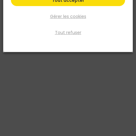
Tout accepter
Gérer les cookies
Tout refuser
SINIAT
Plaque de Platre Pregybel C12 N°1 BD 13 Larg 120CM
L 240CM
Réf. 3334160386320
Plaque de plâtre
Voir plus
Fiche produit
Fiche Technique