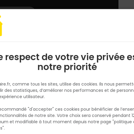
L'enseigne
Nous rejoindre
Services
DEMANDER
CATALOGUES
UN
DEVIS/PRIX
URSA XPS N V L Ep 50 mm 1.25x0.6m R 1.50
e respect de votre vie privée e
S
l
notre priorité
URSA
PLAQUE DE PSE URSA XPS N V L 
ire.fr, comme tous les sites, utilise des cookies. Ils nous permet
mm 1.25x0.6m R 1.50
lir des statistiques, d’améliorer nos performances et de personn
Réf. 8435062259936
expérience utilisateur.
Polystyrène extrudé URSA XPS N V L Ep 50 
 recommandé "d'accepter" ces cookies pour bénéficier de l’ens
1,25x0,6m R=1,50 m².k/w
nctionnalités de notre site. Votre choix sera conservé pendant 1
N
p
um et modifiable à tout moment depuis notre page "politique 
Voir plus
p
s".