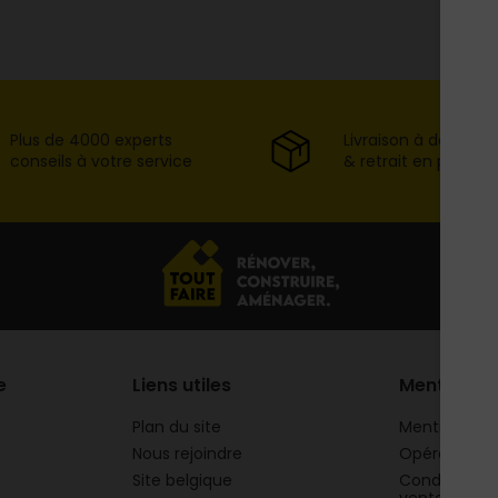
Plus de 4000 experts
Livraison à domicil
conseils à votre service
& retrait en point d
e
Liens utiles
Mentions
Plan du site
Mentions lég
Nous rejoindre
Opération 
Site belgique
Conditions g
vente