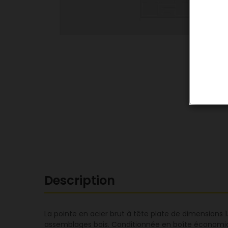
Description
La pointe en acier brut à tête plate de dimensions 
assemblages bois. Conditionnée en boîte économiqu