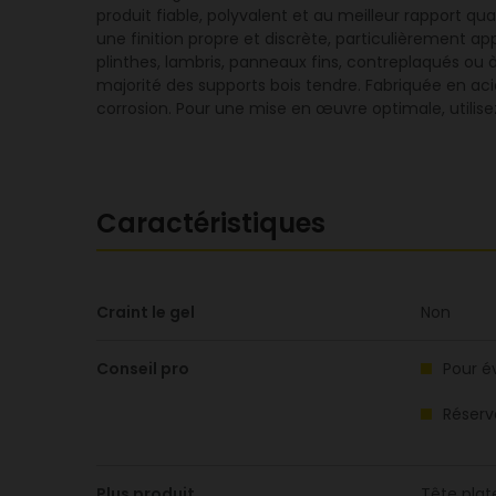
produit fiable, polyvalent et au meilleur rapport qua
une finition propre et discrète, particulièrement a
plinthes, lambris, panneaux fins, contreplaqués ou 
majorité des supports bois tendre. Fabriquée en acier 
corrosion. Pour une mise en œuvre optimale, utili
Caractéristiques
Craint le gel
Non
Conseil pro
Pour é
Réserve
Plus produit
Tête plat