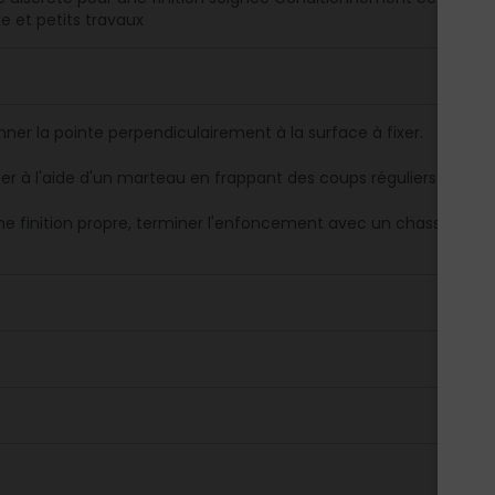
e et petits travaux
nner la pointe perpendiculairement à la surface à fixer.
er à l'aide d'un marteau en frappant des coups réguliers et maît
ne finition propre, terminer l'enfoncement avec un chasse-clou 