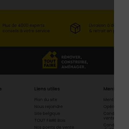
Plus de 4000 experts
Livraison à domicil
conseils à votre service
& retrait en point d
e
Liens utiles
Mentions
Plan du site
Mentions lég
Nous rejoindre
Opération 
Site belgique
Conditions g
vente
TOUT FAIRE Bois
Conditions g
Nos points de vente