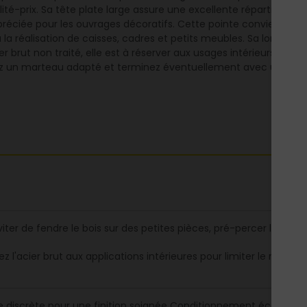
lité-prix. Sa tête plate large assure une excellente répartition de
ppréciée pour les ouvrages décoratifs. Cette pointe convient par
à la réalisation de caisses, cadres et petits meubles. Sa longue
brut non traité, elle est à réserver aux usages intérieurs et à l'a
sez un marteau adapté et terminez éventuellement avec un cha
viter de fendre le bois sur des petites pièces, pré-percer légèrem
z l'acier brut aux applications intérieures pour limiter le risque de
e discrète pour une finition soignée Conditionnement économiq