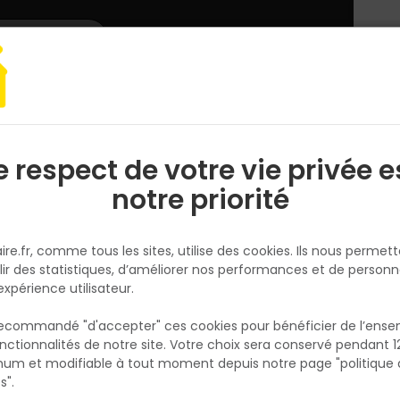
L'enseigne
Nous rejoindre
Services
DEMANDER
CATALOGUES
UN
DEVIS/PRIX
 & Assemblage
Clouterie et pointe
Pointe acier brute tête plate 1.2x2
e respect de votre vie privée e
S
l
notre priorité
SWG
Pointe acier brute tête plate 1.
ire.fr, comme tous les sites, utilise des cookies. Ils nous permet
mm boîte de 500
lir des statistiques, d’améliorer nos performances et de personn
Réf. 4009155123288
expérience utilisateur.
Pointe en acier brut à tête plate, dimensions 
 recommandé "d'accepter" ces cookies pour bénéficier de l’ens
20 mm, conditionnée en boîte économique
nctionnalités de notre site. Votre choix sera conservé pendant 1
N
500 pièces. Cette pointe polyvalente est
p
um et modifiable à tout moment depuis notre page "politique 
p
spécialement conçue pour répondre aux be
s".
courants des artisans, bricoleurs et menuisie