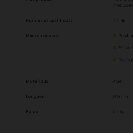
menuiseri
Normes et certificats
DIN 1151
Mise en oeuvre
Positio
Enfonc
Pour u
Matériaux
Acier
Longueur
20 mm
Poids
0.5 kg