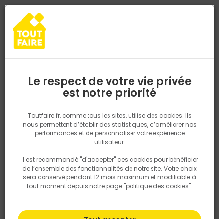
0
0
TROUVEZ VOTRE MAGASIN TOUT FAIRE
Choisir mon magasin
Saisissez votre région pour les informations de stock et de
livraison. Votre emplacement ne sera pas partagé.
Le respect de votre vie privée
Retrouvez les délais et options de
est notre priorité
Accueil
PRODUITS
Isolation, Cloison
Porteur CLIP ON T24 - L. 3
livraison ainsi que les disponibiltiés en
magasin
P. ex. Ile de france
Toutfaire.fr, comme tous les sites, utilise des cookies. Ils
nous permettent d’établir des statistiques, d’améliorer nos
performances et de personnaliser votre expérience
Rechercher
utilisateur.
Il est recommandé "d'accepter" ces cookies pour bénéficier
Nous utilisons des cookies pour fournir ce service. En
de l’ensemble des fonctionnalités de notre site. Votre choix
savoir plus sur la façon dont nous utilisons les cookies
sera conservé pendant 12 mois maximum et modifiable à
dans notre politique.
tout moment depuis notre page "politique des cookies".