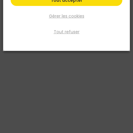
Tout accepter
Gérer les cookies
Tout refuser
EUROCOUSTIC
Porteur CLIP ON T24 - L. 3,60 m blanc ossature à
clip Eurocoustic
Réf. 8717438227733
Porteur CLIP ON T24 blanc Eurocoustic, longueur 3,60 m. Ossature à
clip pour plafond suspendu démontable, assemblage rapide par
clippage. Non compatible avec les anciennes références.