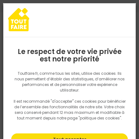
0
0
TROUVEZ VOTRE MAGASIN TOUT FAIRE
Choisir mon magasin
Saisissez votre région pour les informations de stock et de
livraison. Votre emplacement ne sera pas partagé.
Le respect de votre vie privée
Retrouvez les délais et options de
est notre priorité
Accueil
PRODUITS
Quincaillerie, électricité
Quincaillerie bâtime
livraison ainsi que les disponibiltiés en
magasin
P. ex. Ile de france
Toutfaire.fr, comme tous les sites, utilise des cookies. Ils
nous permettent d’établir des statistiques, d’améliorer nos
performances et de personnaliser votre expérience
Rechercher
utilisateur.
Il est recommandé "d'accepter" ces cookies pour bénéficier
Nous utilisons des cookies pour fournir ce service. En
de l’ensemble des fonctionnalités de notre site. Votre choix
savoir plus sur la façon dont nous utilisons les cookies
sera conservé pendant 12 mois maximum et modifiable à
dans notre politique.
tout moment depuis notre page "politique des cookies".